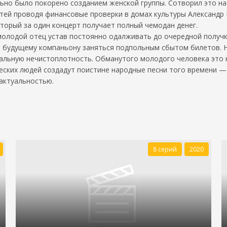
ьно было покорено созданием женской группы. Сотворил это н
стей проводя финансовые проверки в домах культуры Александр
орый за один концерт получает полный чемодан денег.
молодой отец устав постоянно одалживать до очередной получки
 будущему компаньону заняться подпольным сбытом билетов. Н
альную нечистоплотность. Обманутого молодого человека это н
еских людей создадут поистине народные песни того времени — 
 актуальностью.
8 серий
2020