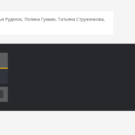
ья Руденок, Полина Гухман, Татьяна Струженкова,
Т