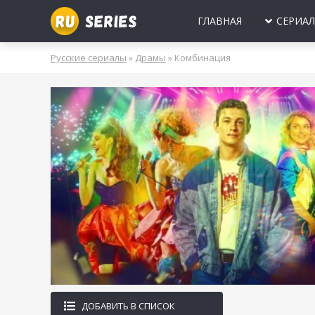
ГЛАВНАЯ
СЕРИА
МИНИ-СЕРИА
Б
Русские сериалы
»
Драмы
» Комбинация
2025
2024
2023
2022
2021
2020
ПРО ЛЮБОВЬ
Б
МОЛОДЕЖНЫ
В
РОССИЯ
УКРАИНА
БЕЛАРУСЬ
СССР
НОВОГОДНИЕ
Д
ПРО ВРАЧЕЙ
Д
ПРО ДЕРЕВН
ПРО ШПИОНО
ЛЮБОВНЫЕ И
ДОБАВИТЬ В СПИСОК