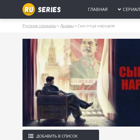
ГЛАВНАЯ
СЕРИА
МИНИ-СЕРИА
Б
Русские сериалы
»
Драмы
» Сын отца народов
2025
2024
2023
2022
2021
2020
ПРО ЛЮБОВЬ
Б
МОЛОДЕЖНЫ
В
РОССИЯ
УКРАИНА
БЕЛАРУСЬ
СССР
НОВОГОДНИЕ
Д
ПРО ВРАЧЕЙ
Д
ПРО ДЕРЕВН
ПРО ШПИОНО
ЛЮБОВНЫЕ И
ДОБАВИТЬ В СПИСОК