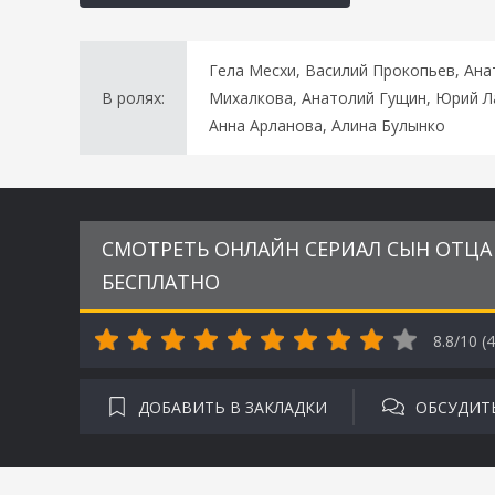
Гела Месхи, Василий Прокопьев, Ана
В ролях:
Михалкова, Анатолий Гущин, Юрий Ла
Анна Арланова, Алина Булынко
СМОТРЕТЬ ОНЛАЙН СЕРИАЛ СЫН ОТЦА 
БЕСПЛАТНО
8.8/10 (
4
ДОБАВИТЬ В ЗАКЛАДКИ
ОБСУДИТ