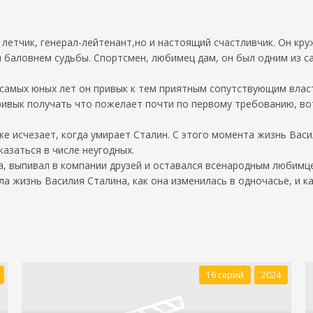
 летчик, генерал-лейтенант,но и настоящий счастливчик. Он кру
 баловнем судьбы. Спортсмен, любимец дам, он был одним из 
 самых юных лет он привык к тем приятным сопутствующим власт
ривык получать что пожелает почти по первому требованию, вот
же исчезает, когда умирает Сталин. С этого момента жизнь Васи
казаться в числе неугодных.
а, выпивал в компании друзей и оставался всенародным любимце
ла жизнь Василия Сталина, как она изменилась в одночасье, и ка
16 серий
2024