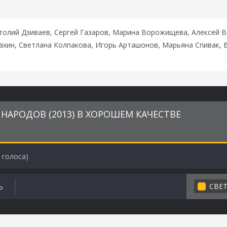
толий Дзиваев, Сергей Газаров, Марина Ворожищева, Алексей В
хин, Светлана Колпакова, Игорь Арташонов, Марьяна Спивак, 
НАРОДОВ (2013) В ХОРОШЕМ КАЧЕСТВЕ
голоса)
СВЕ
Ь