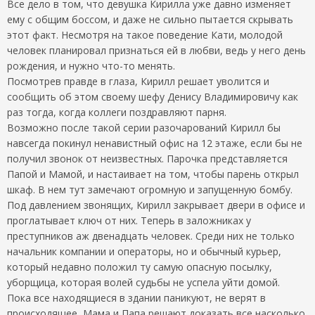
Все дело в том, что девушка Кирилла уже давно изменяет
ему с общим боссом, и даже не сильно пытается скрывать
этот факт. Несмотря на такое поведение Кати, молодой
человек планировал признаться ей в любви, ведь у него день
рождения, и нужно что-то менять.
Посмотрев правде в глаза, Кирилл решает уволится и
сообщить об этом своему шефу Денису Владимировичу как
раз тогда, когда коллеги поздравляют парня.
Возможно после такой серии разочарований Кирилл бы
навсегда покинул ненавистный офис на 12 этаже, если бы не
получил звонок от неизвестных. Парочка представляется
Папой и Мамой, и настаивает на том, чтобы парень открыл
шкаф. В нем тут замечают огромную и запущенную бомбу.
Под давлением звонящих, Кирилл закрывает двери в офисе и
проглатывает ключ от них. Теперь в заложниках у
преступников аж двенадцать человек. Среди них не только
начальник компании и операторы, но и обычный курьер,
который недавно положил ту самую опасную посылку,
уборщица, которая волей судьбы не успела уйти домой.
Пока все находящиеся в здании паникуют, не верят в
происходящее, Мама и Папа решают доказать все насколько