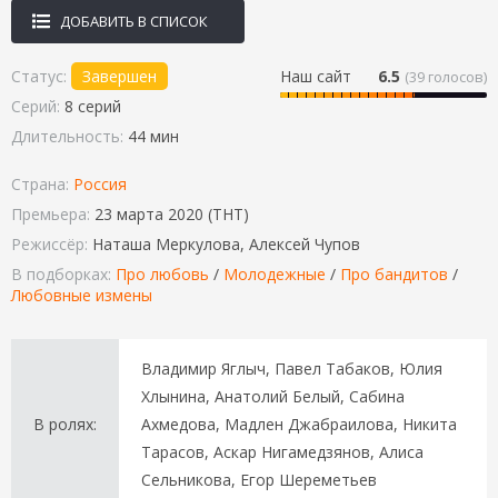
ДОБАВИТЬ В СПИСОК
Статус:
Завершен
Наш сайт
6.5
(
39
голосов)
Серий:
8 серий
Длительность:
44 мин
Страна:
Россия
Премьера:
23 марта 2020 (ТНТ)
Режиссёр:
Наташа Меркулова, Алексей Чупов
В подборках:
Про любовь
/
Молодежные
/
Про бандитов
/
Любовные измены
Владимир Яглыч, Павел Табаков, Юлия
Хлынина, Анатолий Белый, Сабина
В ролях:
Ахмедова, Мадлен Джабраилова, Никита
Тарасов, Аскар Нигамедзянов, Алиса
Сельникова, Егор Шереметьев