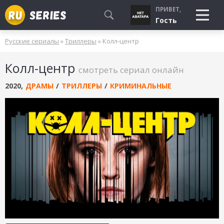
ПРИВЕТ,
Гость
Русские сериалы
»
Триллеры
» Колл-центр
СМОТРЮ
Колл-центр
БУДУ СМОТРЕТЬ
смотреть сериал онлайн
УЖЕ СМОТРЕЛ
2020
,
ДРАМЫ
/
ТРИЛЛЕРЫ
/
КРИМИНАЛЬНЫЕ