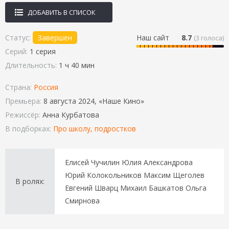
ДОБАВИТЬ В СПИСОК
Статус:
Завершен
Наш сайт
8.7
(
3
голоса)
Серий:
1 серия
Длительность:
1 ч 40 мин
Страна:
Россия
Премьера:
8 августа 2024, «Наше Кино»
Режиссёр:
Анна Курбатова
В подборках:
Про школу, подростков
Елисей Чучилин Юлия Александрова
Юрий Колокольников Максим Щеголев
В ролях:
Евгений Шварц Михаил Башкатов Ольга
Смирнова