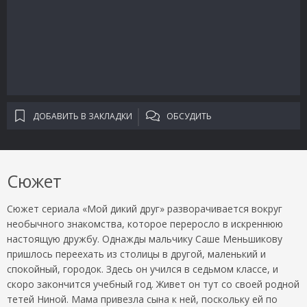
ДОБАВИТЬ В ЗАКЛАДКИ
ОБСУДИТЬ
Сюжет
Сюжет сериала «Мой дикий друг» разворачивается вокруг
необычного знакомства, которое переросло в искреннюю
настоящую дружбу. Однажды мальчику Саше Меньшикову
пришлось переехать из столицы в другой, маленький и
спокойный, городок. Здесь он учился в седьмом классе, и
скоро закончится учебный год. Живет он тут со своей родной
тетей Ниной. Мама привезла сына к ней, поскольку ей по