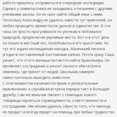
работе пришлось отправиться в очередную экспедицию.
Однако у семиклассника не заладились отношения с другими
учениками школы. Он не смог найти общий язык с ними.
Поскольку Александру не удалось завести тут приятелей, он
любил проводить время после уроков в одиночестве. В эти
часы он просто прогуливался по улочкам и любовался
природой, предпочитая укромные места. Вот и в этот день
он пошел в местный лес, полюбоваться его красотами. Но
тут его ждала неожиданная находка. Маленький лисенок
угодил в поставленный охотниками капкан. Почти сразу Саша
узнает, что этого малыша пытаются найти браконьеры. Он
проявляет сострадание и уносит лесного обитателя в
землянку, где прячет от людей. Школьник намерен
самостоятельно выходить животное.
С этих моментов начинаются яркие и увлекательные
приключения, а случайная встреча перерастает в большую
дружбу. Сам же мальчик сможет с помощью нового
товарища научиться справедливости, ответственности и
состраданию. Им обоим удалось обрести того, кто никогда
не предаст и всегда придет на помощь при любых трудностях