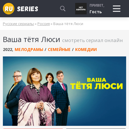
ПРИВЕТ,
Гость
Русские сериалы
»
Россия
» Ваша тётя Люси
СМОТРЮ
Ваша тётя Люси
БУДУ СМОТРЕТЬ
смотреть сериал онлайн
УЖЕ СМОТРЕЛ
2022
,
МЕЛОДРАМЫ
/
СЕМЕЙНЫЕ
/
КОМЕДИИ