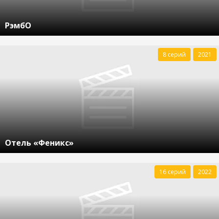
РэмбО
8 серий
2021
Отель «Феникс»
16 серий
2022