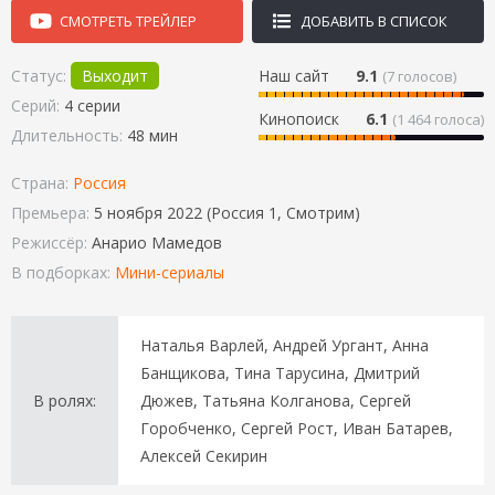
СМОТРЕТЬ ТРЕЙЛЕР
ДОБАВИТЬ В СПИСОК
Статус:
Выходит
Наш сайт
9.1
(
7
голосов)
Серий:
4 серии
Кинопоиск
6.1
(1 464 голоса)
Длительность:
48 мин
Страна:
Россия
Премьера:
5 ноября 2022 (Россия 1, Смотрим)
Режиссёр:
Анарио Мамедов
В подборках:
Мини-сериалы
Наталья Варлей, Андрей Ургант, Анна
Банщикова, Тина Тарусина, Дмитрий
В ролях:
Дюжев, Татьяна Колганова, Сергей
Горобченко, Сергей Рост, Иван Батарев,
Алексей Секирин