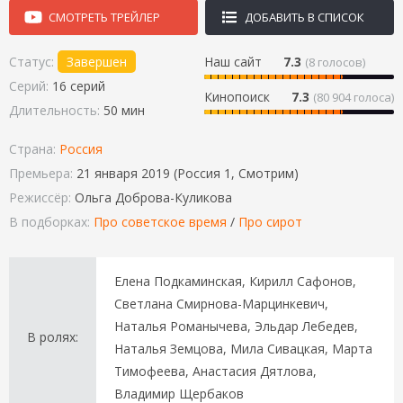
СМОТРЕТЬ ТРЕЙЛЕР
ДОБАВИТЬ В СПИСОК
Статус:
Завершен
Наш сайт
7.3
(
8
голосов)
Серий:
16 серий
Кинопоиск
7.3
(80 904 голоса)
Длительность:
50 мин
Страна:
Россия
Премьера:
21 января 2019 (Россия 1, Смотрим)
Режиссёр:
Ольга Доброва-Куликова
В подборках:
Про советское время
/
Про сирот
Елена Подкаминская, Кирилл Сафонов,
Светлана Смирнова-Марцинкевич,
Наталья Романычева, Эльдар Лебедев,
В ролях:
Наталья Земцова, Мила Сивацкая, Марта
Тимофеева, Анастасия Дятлова,
Владимир Щербаков