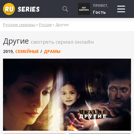
ПРИВЕТ,
Гость
Русские сериалы
»
Россия
» Другие
СМОТРЮ
Другие
БУДУ СМОТРЕТЬ
смотреть сериал онлайн
УЖЕ СМОТРЕЛ
2019
,
СЕМЕЙНЫЕ
/
ДРАМЫ