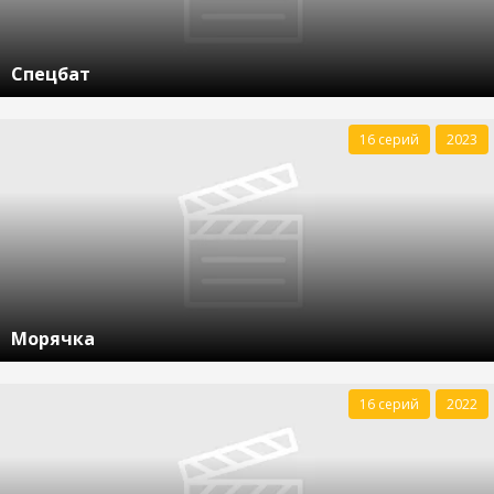
Спецбат
16 серий
2023
Морячка
16 серий
2022