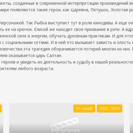
жеты, созданные в современной интерпретации произведений ве
ире появляются такие герои, как Царевна, Петушок, Золотая рыб
рсонажей. Так Рыбка выступает тут в роли кинодивы. А еще он
 ее на крючок. Елисей же находит свое призвание в рэпе. А вдру
нской силе и энергии, обучать духовным практикам. И для этого
 с социальными сетями. И в ней это вызывает зависть и злость
ловечества эта трагедия оборачивается потерей многих из них
лем оказывается царь Салтан.
 героев и увидеть их деятельность и судьбу в нашей реальност
зрителям любого возраста.
35 серий
2022 - 2024