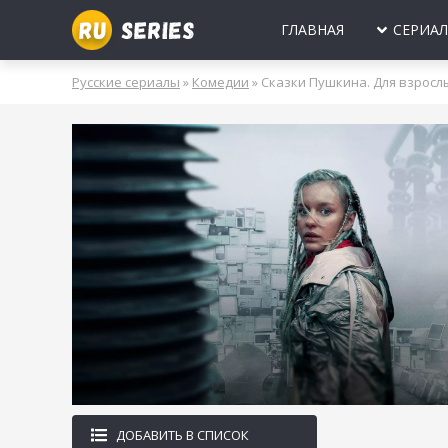
ГЛАВНАЯ
СЕРИА
МИНИ-СЕРИА
Б
Русские сериалы
»
Комедии
» Сказки Пушкина. Для взросл
2025
2024
2023
2022
2021
2020
ПРО ЛЮБОВЬ
Б
МОЛОДЕЖНЫ
В
РОССИЯ
УКРАИНА
БЕЛАРУСЬ
СССР
НОВОГОДНИЕ
Д
ПРО ВРАЧЕЙ
Д
ПРО ДЕРЕВН
ПРО ШПИОНО
ЛЮБОВНЫЕ И
ДОБАВИТЬ В СПИСОК