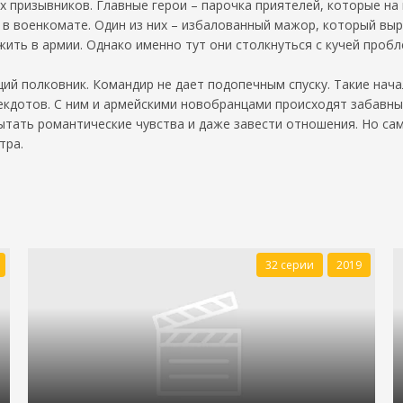
 призывников. Главные герои – парочка приятелей, которые на
а в военкомате. Один из них – избалованный мажор, который вы
ужить в армии. Однако именно тут они столкнуться с кучей проб
щий полковник. Командир не дает подопечным спуску. Такие нача
кдотов. С ним и армейскими новобранцами происходят забавные
пытать романтические чувства и даже завести отношения. Но с
тра.
32 серии
2019