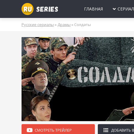
ГЛАВНАЯ
СЕРИА
МИНИ-СЕРИА
Б
Русские сериалы
»
Драмы
» Солдаты
2025
2024
2023
2022
2021
2020
ПРО ЛЮБОВЬ
Б
МОЛОДЕЖНЫ
В
РОССИЯ
УКРАИНА
БЕЛАРУСЬ
СССР
НОВОГОДНИЕ
Д
ПРО ВРАЧЕЙ
Д
ПРО ДЕРЕВН
ПРО ШПИОНО
ЛЮБОВНЫЕ И
СМОТРЕТЬ ТРЕЙЛЕР
ДОБАВИТЬ 