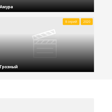
Амура
8 серий
2020
Грозный