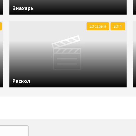
Знахарь
20 серий
2011
Раскол