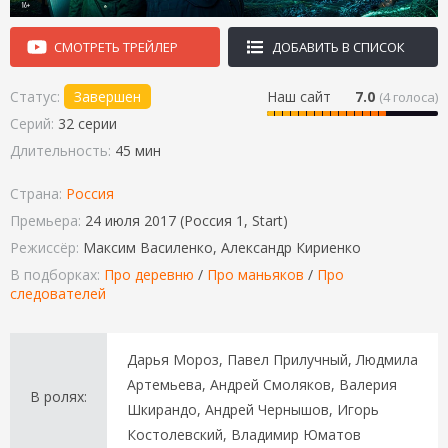
СМОТРЕТЬ ТРЕЙЛЕР
ДОБАВИТЬ В СПИСОК
Статус:
Завершен
Наш сайт
7.0
(
4
голоса)
Серий:
32 серии
Длительность:
45 мин
Страна:
Россия
Премьера:
24 июля 2017 (Россия 1, Start)
Режиссёр:
Максим Василенко, Александр Кириенко
В подборках:
Про деревню
/
Про маньяков
/
Про
следователей
Дарья Мороз, Павел Прилучный, Людмила
Артемьева, Андрей Смоляков, Валерия
В ролях:
Шкирандо, Андрей Чернышов, Игорь
Костолевский, Владимир Юматов