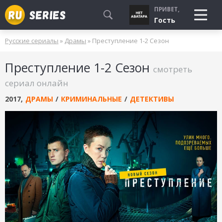
ПРИВЕТ,
Гость
Русские сериалы
»
Драмы
» Преступление 1-2 Сезон
СМОТРЮ
Преступление 1-2 Сезон
БУДУ СМОТРЕТЬ
смотреть
УЖЕ СМОТРЕЛ
сериал онлайн
2017
,
ДРАМЫ
/
КРИМИНАЛЬНЫЕ
/
ДЕТЕКТИВЫ