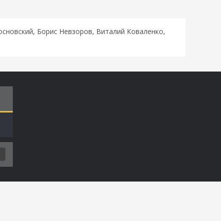
основский, Борис Невзоров, Виталий Коваленко,
Т