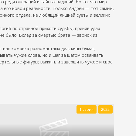
 среди операций и тайных заданий. Но то, что мир
 а его новой реальности. Только Андрей — тот самый,
йонного отдела, не любящий лишней суеты и великих
погиб по странной прихоти судьбы, приняв удар
не было. Вслед за смертью брата — звонок из
отная кожанка разномастных дел, кипы бумаг,
ывать чужие слова, но и шаг за шагом осваивать
мертельные фигуры; выжить и завершить чужое и своё
1 серия
2022