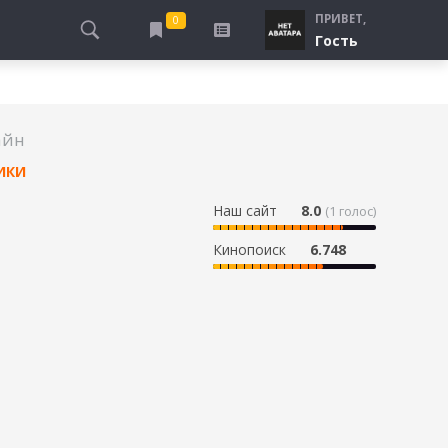
ПРИВЕТ,
0
Гость
АЛЫ
ПРО ПОГРАНИЧНИКОВ
СМОТРЮ
ТЮРЬМА, ЗОНА
БУДУ СМОТРЕТЬ
айн
СПЕЦСЛУЖБЫ
УЖЕ СМОТРЕЛ
ИКИ
ДЕСАНТНИКИ, ВДВ
ПРО ШКОЛУ, ПОДРОСТКОВ
Наш сайт
8.0
(
1
голос)
ПРО БОГАТЫХ И БЕДНЫХ
Кинопоиск
6.748
ПРО СИРОТ
ЛЕЙ
ПРО СПОРТ