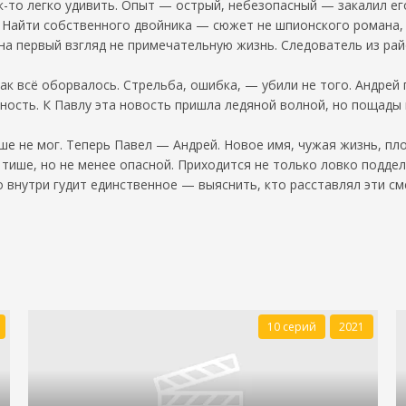
к-то легко удивить. Опыт — острый, небезопасный — закалил его
. Найти собственного двойника — сюжет не шпионского романа,
на первый взгляд не примечательную жизнь. Следователь из ра
ак всё оборвалось. Стрельба, ошибка, — убили не того. Андрей 
ность. К Павлу эта новость пришла ледяной волной, но пощады 
ше не мог. Теперь Павел — Андрей. Новое имя, чужая жизнь, пл
тише, но не менее опасной. Приходится не только ловко поддел
о внутри гудит единственное — выяснить, кто расставлял эти с
10 серий
2021