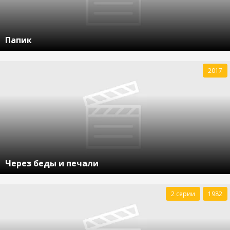
Папик
2017
Через беды и печали
2 серии
1982