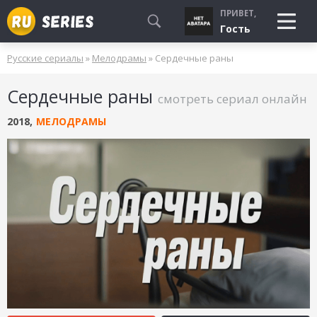
ПРИВЕТ,
Гость
Русские сериалы
»
Мелодрамы
» Сердечные раны
СМОТРЮ
Сердечные раны
БУДУ СМОТРЕТЬ
смотреть сериал онлайн
УЖЕ СМОТРЕЛ
2018
,
МЕЛОДРАМЫ