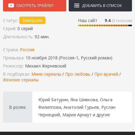
СМОТРЕТЬ ТРЕЙЛЕР
ДОБАВИТЬ В СПИСОК
Статус:
Завершен
Наш сайт
9.4
(
5
голосов)
Серий:
0 серий
Длительность:
92 мин.
Страна:
Россия
Премьера:
10 ноября 2018 (Россия-1, Русский роман)
Режиссёр:
Михаил Жерневский
В подборках:
Мини-сериалы
/
Про любовь
/
Про врачей
/
Женские сериалы
Юрий Батурин, Яна Шивкова, Ольга
В ролях:
Филиппова, Анатолий Гурьев, Руслан
Чернецкий, Мария Арнаут и другие