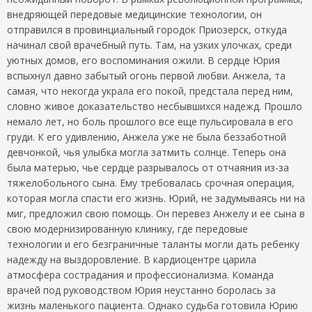
внедряющей передовые медицинские технологии, он
отправился в провинциальный городок Приозерск, откуда
начинал свой врачебный путь. Там, на узких улочках, среди
уютных домов, его воспоминания ожили. В сердце Юрия
вспыхнул давно забытый огонь первой любви. Анжела, та
самая, что некогда украла его покой, предстала перед ним,
словно живое доказательство несбывшихся надежд. Прошло
немало лет, но боль прошлого все еще пульсировала в его
груди. К его удивлению, Анжела уже не была беззаботной
девчонкой, чья улыбка могла затмить солнце. Теперь она
была матерью, чье сердце разрывалось от отчаяния из-за
тяжелобольного сына. Ему требовалась срочная операция,
которая могла спасти его жизнь. Юрий, не задумываясь ни на
миг, предложил свою помощь. Он перевез Анжелу и ее сына в
свою модернизированную клинику, где передовые
технологии и его безграничные таланты могли дать ребенку
надежду на выздоровление. В кардиоцентре царила
атмосфера сострадания и профессионализма. Команда
врачей под руководством Юрия неустанно боролась за
жизнь маленького пациента. Однако судьба готовила Юрию