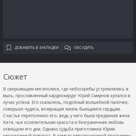
ДОБАВИТЬ В ЗАКЛАДКИ
ОБСУДИТЬ
Сюжет
В сверкающем мегаполисе, где небоскребы устремлялись в
высь, прославленный кардиохирург Юрий Смирнов купался в
лучах успеха. Его скальпель, подобный волшебной палочке,
совершал чудеса, возвращая жизнь бьющимся сердцам.
Счастье переполняло его, ведь у него была преданная жена
Катя, чья ослепительная красота и безграничная любовь
освещали его дни. Однако судьба приготовила Юрию
неожиданный поворот. В рамках революционной программы,