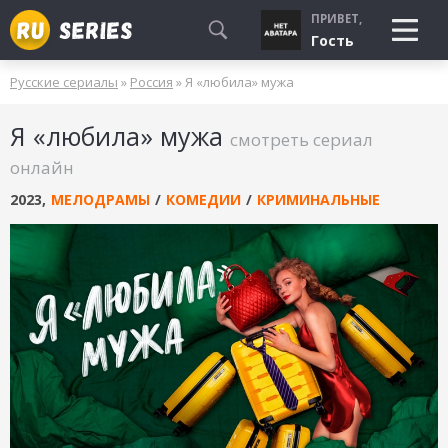
ПРИВЕТ,
Гость
Русские сериалы
»
Россия
» Я «любила» мужа
СМОТРЮ
Я «любила» мужа
БУДУ СМОТРЕТЬ
смотреть сериал
УЖЕ СМОТРЕЛ
онлайн
2023
,
МЕЛОДРАМЫ
/
КОМЕДИИ
/
КРИМИНАЛЬНЫЕ