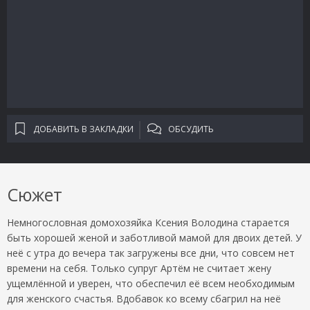
ДОБАВИТЬ В ЗАКЛАДКИ
ОБСУДИТЬ
Сюжет
Немногословная домохозяйка Ксения Володина старается
быть хорошей женой и заботливой мамой для двоих детей. У
неё с утра до вечера так загружены все дни, что совсем нет
времени на себя. Только супруг Артём не считает жену
ущемлённой и уверен, что обеспечил её всем необходимым
для женского счастья. Вдобавок ко всему сбагрил на неё