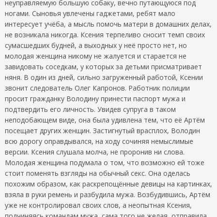
неуправляемую большую собаку, вечно путающуюся под
ногами. Сыновья увлечены гаджетами, ребят мало
интересует учёба, а мысль помочь матери в домашних делах,
не возникала никогда. Ксения терпеливо сносит темп своих
сумасшедших будней, а выходных у неё просто нет, но
молодая женщина никому не жалуется и старается не
завидовать соседкам, у которых за детьми присматривает
няня. В один из дней, сильно загруженный работой, Ксении
звонит следователь Олег Капронов. Работник полиции
просит гражданку Володину принести паспорт мужа и
подтвердить его личность. Увидев супруга в таком
неподобающем виде, она была удивлена тем, что её Артём
посещает других женщин. Застигнутый врасплох, Володин
всю дорогу оправдывался, на ходу сочиняя немыслимые
версии. Ксения слушала молча, не проронив ни слова.
Молодая женщина подумала о том, что возможно ей тоже
стоит поменять взгляды на обычный секс. Она оделась
похожим образом, как раскрепощённые девицы на картинках,
взяла в руки ремень и разбудила мужа. Возбудившись, Артём
уже не контролировал своих слов, а неопытная Ксения,
подчиняясь командам мужа, сама того не желая, отправила