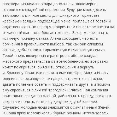
партнера. Изначально пара довольна и планомерно
готовится к свадебной церемонии. Будущие молодожены
выбирают отличное место для шикарного торжества,
красивые наряды и подходящее меню, приглашают гостей и
родственников, но перед мероприятием невеста решается на
отчаянный шаг – она бросает жениха. Захар желает знать
истинную причину отказа. Алена сообщает, что есть
сомнения в правильности выбора, так как они слишком
разные, дабы строить гармоничную и счастливую семью.
Герой очень шокирован и расстроен, ибо не ожидал
жестокого предательства от возлюбленной, но все равно
хочет помириться, выяснить отношения и вернуть
избранницу. Приятели парня, а именно Юра, Макс и Игорь,
оценивая сложившуюся ситуацию, стремятся не только
давать полезные советы и поддерживать друга, а и помочь
ему справиться с личной трагедией. Сплоченная компания
пристально следит за Аленой, дабы узнать правду, раскрыть
секреты и понять, есть ли у девушки другой кавалер.
Случайно молодые люди знакомятся с симпатичным Женей.
Юноша привык завязывать бурные романы, использовать