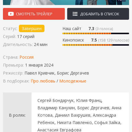
СМОТРЕТЬ ТРЕЙЛЕР
ДОБАВИТЬ В СПИСОК
Статус:
Завершен
Наш сайт
7.3
(
3
голоса)
Серий:
17 серий
Кинопоиск
7.5
(158 129 голосов)
Длительность:
24 мин
Страна:
Россия
Премьера:
1 января 2024
Режиссёр:
Павел Кривчик, Борис Дергачев
В подборках:
Про любовь
/
Молодежные
Сергей Бондарчук, Юлия Франц,
Владимир Канухин, Борис Дергачев, Анна
В ролях:
Котова, Даниил Вахрушев, Александра
Ребенок, Никита Павленко, Софья Зайка,
Анастасия Евграфова