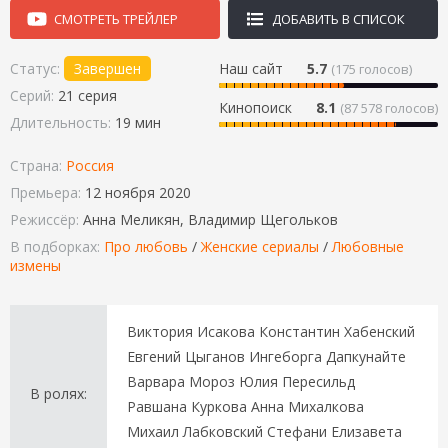
СМОТРЕТЬ ТРЕЙЛЕР
ДОБАВИТЬ В СПИСОК
Статус:
Завершен
Наш сайт
5.7
(
175
голосов)
Серий:
21 серия
Кинопоиск
8.1
(87 578 голосов)
Длительность:
19 мин
Страна:
Россия
Премьера:
12 ноября 2020
Режиссёр:
Анна Меликян, Владимир Щегольков
В подборках:
Про любовь
/
Женские сериалы
/
Любовные
измены
Виктория Исакова Константин Хабенский
Евгений Цыганов Ингеборга Дапкунайте
Варвара Мороз Юлия Пересильд
В ролях:
Равшана Куркова Анна Михалкова
Михаил Лабковский Стефани Елизавета