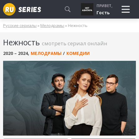
ПРИВЕТ,
Гость
Русские сериалы
»
Мелодрамы
» Нежность
СМОТРЮ
Нежность
БУДУ СМОТРЕТЬ
смотреть сериал онлайн
УЖЕ СМОТРЕЛ
2020 – 2024
,
МЕЛОДРАМЫ
/
КОМЕДИИ