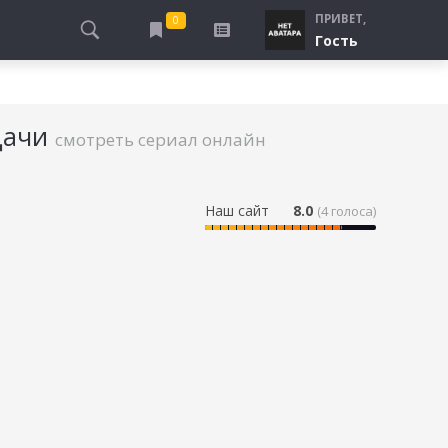
ПРИВЕТ,
0
Гость
АЛЫ
ПРО ПОГРАНИЧНИКОВ
СМОТРЮ
ТЮРЬМА, ЗОНА
дачи
БУДУ СМОТРЕТЬ
смотреть сериал онлайн
СПЕЦСЛУЖБЫ
УЖЕ СМОТРЕЛ
ДЕСАНТНИКИ, ВДВ
ПРО ШКОЛУ, ПОДРОСТКОВ
Наш сайт
8.0
(
4
голоса)
ПРО БОГАТЫХ И БЕДНЫХ
ПРО СИРОТ
ЛЕЙ
ПРО СПОРТ