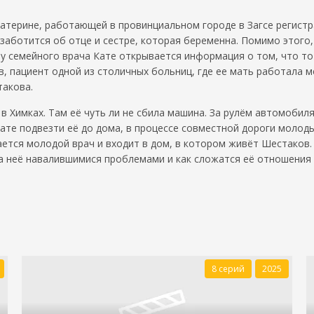
атерине, работающей в провинциальном городе в Загсе регистр
заботится об отце и сестре, которая беременна. Помимо этого, 
 у семейного врача Кате открывается информация о том, что тот
, пациент одной из столичных больниц, где ее мать работала м
такова.
в Химках. Там её чуть ли не сбила машина. За рулём автомобиля
Кате подвезти её до дома, в процессе совместной дороги молод
ается молодой врач и входит в дом, в котором живёт Шестаков.
на неё навалившимися проблемами и как сложатся её отношени
8 серий
2025