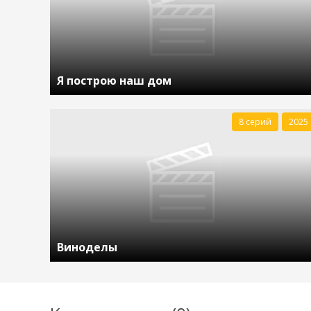
Я построю наш дом
8 серий
2025
Виноделы