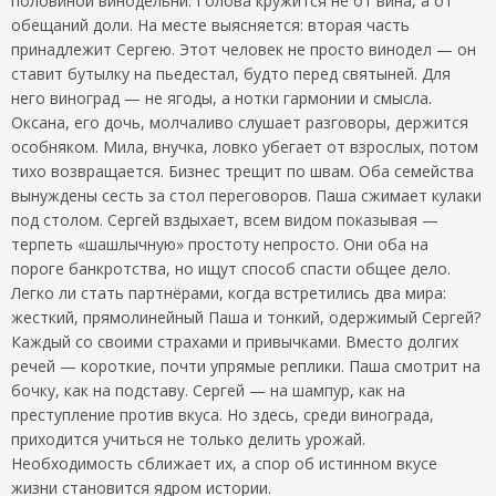
половиной винодельни. Голова кружится не от вина, а от
обещаний доли. На месте выясняется: вторая часть
принадлежит Сергею. Этот человек не просто винодел — он
ставит бутылку на пьедестал, будто перед святыней. Для
него виноград — не ягоды, а нотки гармонии и смысла.
Оксана, его дочь, молчаливо слушает разговоры, держится
особняком. Мила, внучка, ловко убегает от взрослых, потом
тихо возвращается. Бизнес трещит по швам. Оба семейства
вынуждены сесть за стол переговоров. Паша сжимает кулаки
под столом. Сергей вздыхает, всем видом показывая —
терпеть «шашлычную» простоту непросто. Они оба на
пороге банкротства, но ищут способ спасти общее дело.
Легко ли стать партнёрами, когда встретились два мира:
жесткий, прямолинейный Паша и тонкий, одержимый Сергей?
Каждый со своими страхами и привычками. Вместо долгих
речей — короткие, почти упрямые реплики. Паша смотрит на
бочку, как на подставу. Сергей — на шампур, как на
преступление против вкуса. Но здесь, среди винограда,
приходится учиться не только делить урожай.
Необходимость сближает их, а спор об истинном вкусе
жизни становится ядром истории.