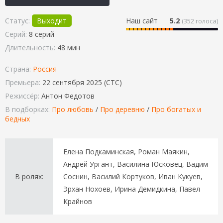
Статус:
Выходит
Наш сайт
5.2
(
352
голоса)
Серий:
8 серий
Длительность:
48 мин
Страна:
Россия
Премьера:
22 сентября 2025 (СТС)
Режиссёр:
Антон Федотов
В подборках:
Про любовь
/
Про деревню
/
Про богатых и
бедных
Елена Подкаминская, Роман Маякин,
Андрей Ургант, Василина Юсковец, Вадим
В ролях:
Соснин, Василий Кортуков, Иван Кукуев,
Эрхан Нохоев, Ирина Демидкина, Павел
Крайнов