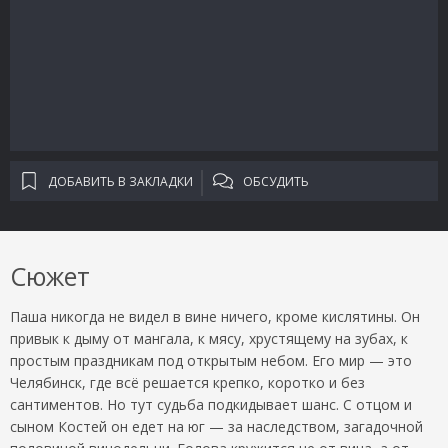
ДОБАВИТЬ В ЗАКЛАДКИ
ОБСУДИТЬ
Сюжет
Паша никогда не видел в вине ничего, кроме кислятины. Он
привык к дыму от мангала, к мясу, хрустящему на зубах, к
простым праздникам под открытым небом. Его мир — это
Челябинск, где всё решается крепко, коротко и без
сантиментов. Но тут судьба подкидывает шанс. С отцом и
сыном Костей он едет на юг — за наследством, загадочной