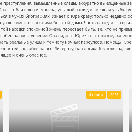
ие преступления, вымышленные следы, аккуратно вычищенные за
ра — обаятельная манера, усталый взгляд и смешная улыбка уго
ься в чужих биографиях. Узнаёт о Юре сразу: только недавно ос
нувшее вместе с покоями богатой дамы. Часть находки — серьг
той находки спокойной жизнь перестаёт быть. Те, кто не привы
особен на преступление. Она видит в Юре что-то живое, ранено
учать реальные улицы и темноту ночных переулков. Помощь Юре
ценностей способен на всё. Литературная логика бесполезна, з
оящее и очень опасное.
4 серии
2025