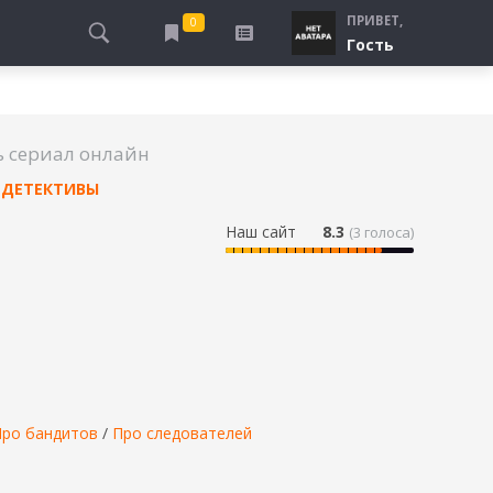
ПРИВЕТ,
0
Гость
АЛЫ
ПРО ПОГРАНИЧНИКОВ
СМОТРЮ
ТЮРЬМА, ЗОНА
БУДУ СМОТРЕТЬ
ь сериал онлайн
СПЕЦСЛУЖБЫ
УЖЕ СМОТРЕЛ
ДЕТЕКТИВЫ
ДЕСАНТНИКИ, ВДВ
ПРО ШКОЛУ, ПОДРОСТКОВ
Наш сайт
8.3
(
3
голоса)
ПРО БОГАТЫХ И БЕДНЫХ
ПРО СИРОТ
ЛЕЙ
ПРО СПОРТ
Про бандитов
/
Про следователей