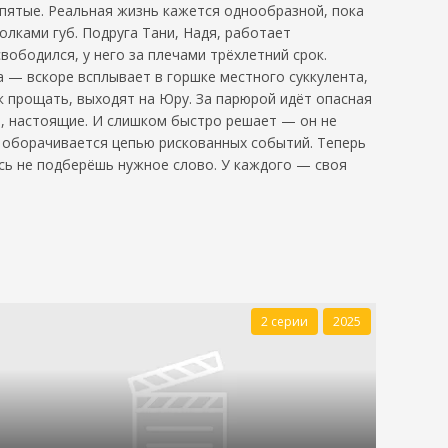
пятые. Реальная жизнь кажется однообразной, пока
лками губ. Подруга Тани, Надя, работает
вободился, у него за плечами трёхлетний срок.
а — вскоре всплывает в горшке местного суккулента,
к прощать, выходят на Юру. За парюрой идёт опасная
е, настоящие. И слишком быстро решает — он не
 оборачивается цепью рискованных событий. Теперь
десь не подберёшь нужное слово. У каждого — своя
2 серии
2025