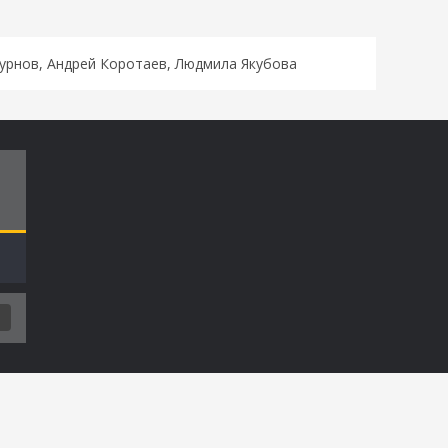
Сурнов, Андрей Коротаев, Людмила Якубова
Т