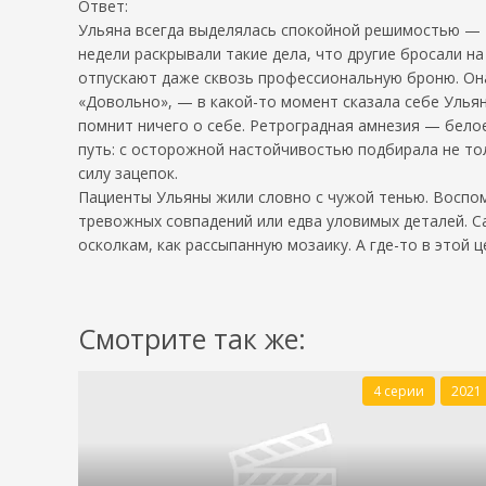
Ответ:
Ульяна всегда выделялась спокойной решимостью — т
недели раскрывали такие дела, что другие бросали н
отпускают даже сквозь профессиональную броню. Она
«Довольно», — в какой-то момент сказала себе Ульян
помнит ничего о себе. Ретроградная амнезия — бело
путь: с осторожной настойчивостью подбирала не тол
силу зацепок.
Пациенты Ульяны жили словно с чужой тенью. Воспом
тревожных совпадений или едва уловимых деталей. 
осколкам, как рассыпанную мозаику. А где-то в этой 
Смотрите так же:
4 серии
2021