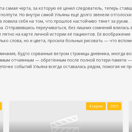
а самая черта, за которую её ценил следователь, теперь став
а полпути. Но внутри самой Ульяны ещё долго звенели отголоск
 ловила себя на том, что прошлое настойчиво тянет за рукав.
а. Отправившись переучиваться, без лишних сомнений влилась в
е пятно на карте личной истории её пациентов. Её воображение
ько слова, но и цвета, просила больных рисовать — что вспом
инания, будто сорванные ветром страницы дневника, иногда во
Самым отчаянным — обретённым после полной потери памяти —
цепочке событий Ульяна всегда оставалась рядом, помогая не п
4 серии
2015