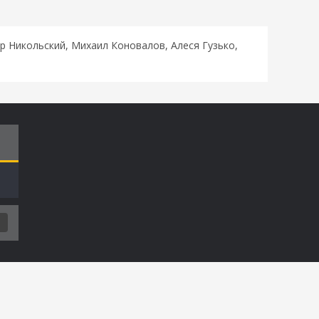
р Никольский, Михаил Коновалов, Алеся Гузько,
Т