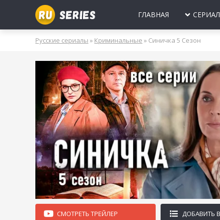
ГЛАВНАЯ
СЕРИА
МИНИ-СЕРИА
Б
Русские сериалы
»
Криминальные
» Синичка 5 Сезон
2025
2024
2023
2022
2021
2020
ПРО ЛЮБОВЬ
Б
МОЛОДЕЖНЫ
В
РОССИЯ
УКРАИНА
БЕЛАРУСЬ
СССР
НОВОГОДНИЕ
Д
ПРО ВРАЧЕЙ
Д
ПРО ДЕРЕВН
ПРО ШПИОНО
ЛЮБОВНЫЕ И
СМОТРЕТЬ ТРЕЙЛЕР
ДОБАВИТЬ 