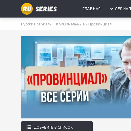
ГЛАВНАЯ
СЕРИА
МИНИ-СЕРИА
Б
Русские сериалы
»
Криминальные
» Провинциал
2025
2024
2023
2022
2021
2020
ПРО ЛЮБОВЬ
Б
МОЛОДЕЖНЫ
В
РОССИЯ
УКРАИНА
БЕЛАРУСЬ
СССР
НОВОГОДНИЕ
Д
ПРО ВРАЧЕЙ
Д
ПРО ДЕРЕВН
ПРО ШПИОНО
ЛЮБОВНЫЕ И
ДОБАВИТЬ В СПИСОК