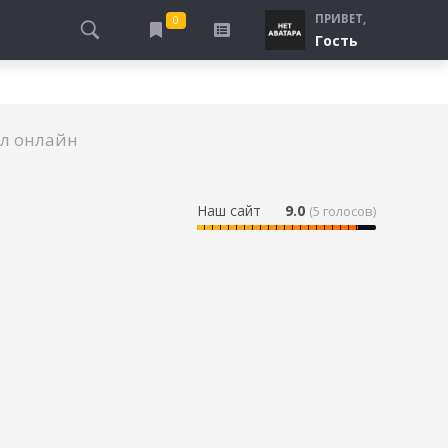
ПРИВЕТ,
0
Гость
АЛЫ
ПРО ПОГРАНИЧНИКОВ
СМОТРЮ
ТЮРЬМА, ЗОНА
БУДУ СМОТРЕТЬ
ал онлайн
СПЕЦСЛУЖБЫ
УЖЕ СМОТРЕЛ
ДЕСАНТНИКИ, ВДВ
ПРО ШКОЛУ, ПОДРОСТКОВ
Наш сайт
9.0
(
5
голосов)
ПРО БОГАТЫХ И БЕДНЫХ
ПРО СИРОТ
ЛЕЙ
ПРО СПОРТ
в