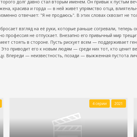
торого долг давно стал вторым именем. Он привык к пустым веч
жена, красива и горда — в ней живёт упрямство отца, влиятельн
еизменно отвечает: "Я не продаюсь". В этих словах сквозит не 
 бросает взгляд на её руки, которые раньше согревали, теперь 
но профессия не отпускает. Внезапно его привычный мир трещит
меет стоять в стороне. Пусть рискует всем — поддерживает гене
. Это приводит его к новым людям — среди них тот, кто ценит 
лицу. Впереди — неизвестность, позади — выжженная пустота ли
4 серии
2021