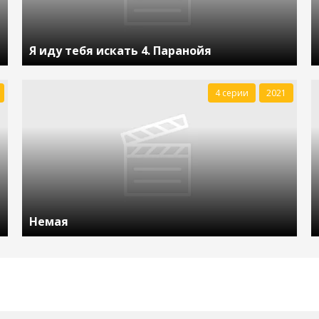
Я иду тебя искать 4. Паранойя
4 серии
2021
Немая