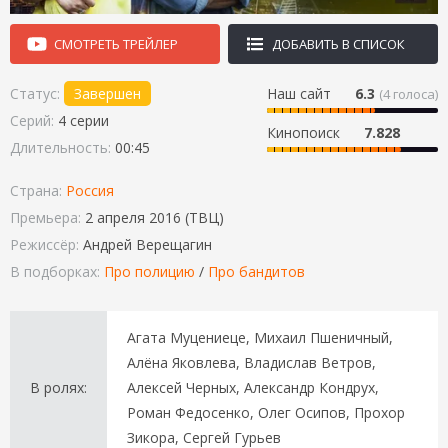
СМОТРЕТЬ ТРЕЙЛЕР
ДОБАВИТЬ В СПИСОК
Статус:
Завершен
Наш сайт
6.3
(
4
голоса)
Серий:
4 серии
Кинопоиск
7.828
Длительность:
00:45
Страна:
Россия
Премьера:
2 апреля 2016 (ТВЦ)
Режиссёр:
Андрей Верещагин
В подборках:
Про полицию
/
Про бандитов
Агата Муцениеце, Михаил Пшеничный,
Алёна Яковлева, Владислав Ветров,
В ролях:
Алексей Черных, Александр Кондрух,
Роман Федосенко, Олег Осипов, Прохор
Зикора, Сергей Гурьев