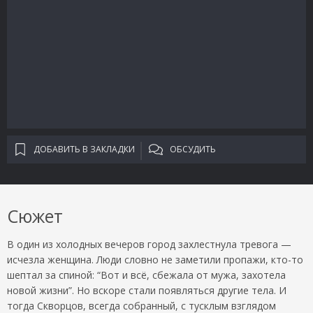
ДОБАВИТЬ В ЗАКЛАДКИ
ОБСУДИТЬ
Сюжет
В один из холодных вечеров город захлестнула тревога —
исчезла женщина. Люди словно не заметили пропажи, кто-то
шептал за спиной: “Вот и всё, сбежала от мужа, захотела
новой жизни”. Но вскоре стали появляться другие тела. И
тогда Скворцов, всегда собранный, с тусклым взглядом