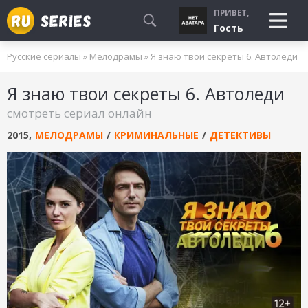
ПРИВЕТ,
Гость
Русские сериалы
»
Мелодрамы
» Я знаю твои секреты 6. Автоледи
СМОТРЮ
Я знаю твои секреты 6. Автоледи
БУДУ СМОТРЕТЬ
смотреть сериал онлайн
УЖЕ СМОТРЕЛ
2015
,
МЕЛОДРАМЫ
/
КРИМИНАЛЬНЫЕ
/
ДЕТЕКТИВЫ