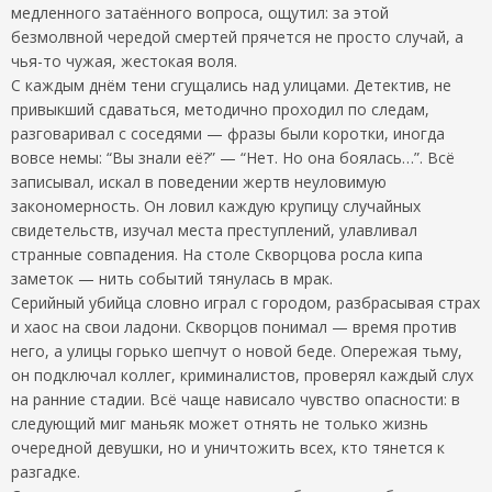
медленного затаённого вопроса, ощутил: за этой
безмолвной чередой смертей прячется не просто случай, а
чья-то чужая, жестокая воля.
С каждым днём тени сгущались над улицами. Детектив, не
привыкший сдаваться, методично проходил по следам,
разговаривал с соседями — фразы были коротки, иногда
вовсе немы: “Вы знали её?” — “Нет. Но она боялась…”. Всё
записывал, искал в поведении жертв неуловимую
закономерность. Он ловил каждую крупицу случайных
свидетельств, изучал места преступлений, улавливал
странные совпадения. На столе Скворцова росла кипа
заметок — нить событий тянулась в мрак.
Серийный убийца словно играл с городом, разбрасывая страх
и хаос на свои ладони. Скворцов понимал — время против
него, а улицы горько шепчут о новой беде. Опережая тьму,
он подключал коллег, криминалистов, проверял каждый слух
на ранние стадии. Всё чаще нависало чувство опасности: в
следующий миг маньяк может отнять не только жизнь
очередной девушки, но и уничтожить всех, кто тянется к
разгадке.