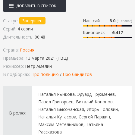
ДОБАВИТЬ В СПИСОК
Статус:
Завершен
Наш сайт
8.0
(
1
голос)
Серий:
4 серии
Кинопоиск
6.417
Длительность:
00:48
Страна:
Россия
Премьера:
13 марта 2021 (ТВЦ)
Режиссёр:
Петр Амелин
В подборках:
Про полицию
/
Про бандитов
Наталья Рычкова, Эдуард Трухменёв,
Павел Григорьев, Виталий Кононов,
Наталья Высочанская, Игорь Головин,
В ролях:
Наталья Кутасова, Сергей Паршин,
Максим Метельников, Татьяна
Рассказова