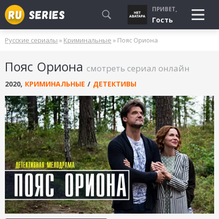
ПРИВЕТ,
Гость
Русские сериалы
»
Криминальные
» Пояс Ориона
СМОТРЮ
Пояс Ориона
БУДУ СМОТРЕТЬ
смотреть сериал онлайн
УЖЕ СМОТРЕЛ
2020
,
КРИМИНАЛЬНЫЕ
/
ДЕТЕКТИВЫ