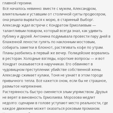
главной героини.
Всё началось невинно: вместе с мужем, Александром,
влиятельным и уставшим от столичной суеты продюсером,
она решила вырваться к морю, в старинный Выборг.
Александр ждал встречи с Кондратом Ермолаевым —
талантливым поваром, который всегда знал, как удивить
публику и друзей. Антонина подумывала провести пару дней в
блаженной лености: гулять по наклонным мостовым,
собирать заметки в блокнот, растягивать кофе по утрам.
Планы разбились в первый же вечер. Полицейские ворвались
в ресторан. Холодные взгляды, короткие вопросы — и вот
Кондрат оказывается в наручниках. Его обвиняют в
чудовищном преступлении: убийстве собственной жены.
Александр сжимает кулаки, Тоня не узнаёт в этом городе
привычного тепла. Всё кажется сном, если бы не страшное,
размытое напряжение.
Растерянность быстро сменяется злым упрямством. Друзья
не верят в виновность Ермолаева. Морозова медлит
недолго: сценарии в голове уступают место реальности, где
каждое движение может оказаться роковым промахом.