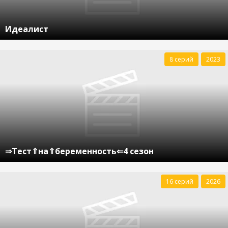
Идеалист
8 серий
2023
⇒Тест⇑на⇑беременность⇐4 сезон
16 серий
2026