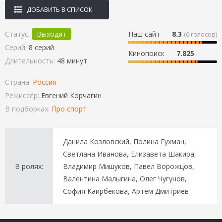
ДОБАВИТЬ В СПИСОК
Статус:
Выходит
Наш сайт
8.3
(
6
голосов)
Серий:
8 серий
Кинопоиск
7.825
Длительность:
48 минут
Страна:
Россия
Режиссёр:
Евгений Корчагин
В подборках:
Про спорт
Данила Козловский, Полина Гухман,
Светлана Иванова, Елизавета Шакира,
В ролях:
Владимир Мишуков, Павел Ворожцов,
Валентина Малыгина, Олег Чугунов,
София Каирбекова, Артём Дмитриев