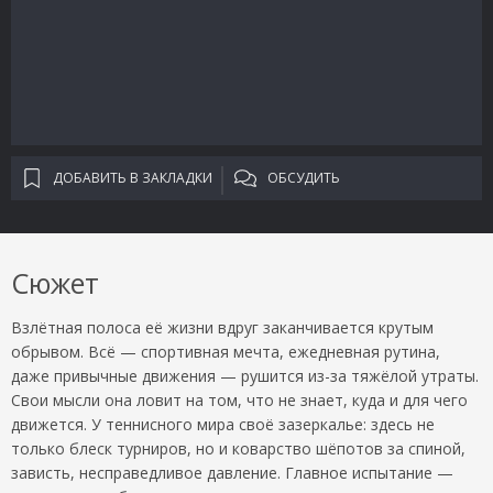
ДОБАВИТЬ В ЗАКЛАДКИ
ОБСУДИТЬ
Сюжет
Взлётная полоса её жизни вдруг заканчивается крутым
обрывом. Всё — спортивная мечта, ежедневная рутина,
даже привычные движения — рушится из-за тяжёлой утраты.
Свои мысли она ловит на том, что не знает, куда и для чего
движется. У теннисного мира своё зазеркалье: здесь не
только блеск турниров, но и коварство шёпотов за спиной,
зависть, несправедливое давление. Главное испытание —