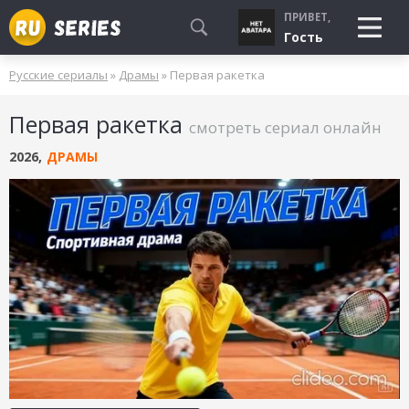
ПРИВЕТ,
Гость
Русские сериалы
»
Драмы
» Первая ракетка
СМОТРЮ
Первая ракетка
БУДУ СМОТРЕТЬ
смотреть сериал онлайн
УЖЕ СМОТРЕЛ
2026
,
ДРАМЫ