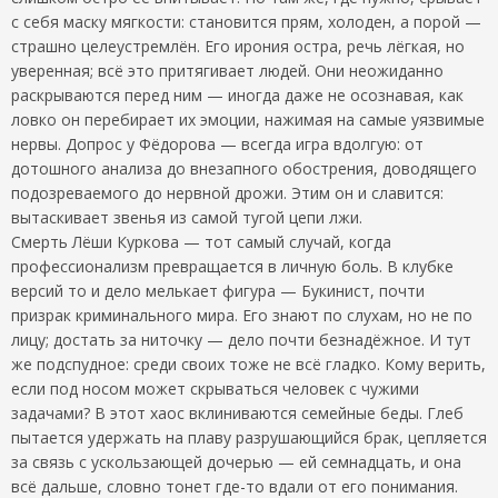
с себя маску мягкости: становится прям, холоден, а порой —
страшно целеустремлён. Его ирония остра, речь лёгкая, но
уверенная; всё это притягивает людей. Они неожиданно
раскрываются перед ним — иногда даже не осознавая, как
ловко он перебирает их эмоции, нажимая на самые уязвимые
нервы. Допрос у Фёдорова — всегда игра вдолгую: от
дотошного анализа до внезапного обострения, доводящего
подозреваемого до нервной дрожи. Этим он и славится:
вытаскивает звенья из самой тугой цепи лжи.
Смерть Лёши Куркова — тот самый случай, когда
профессионализм превращается в личную боль. В клубке
версий то и дело мелькает фигура — Букинист, почти
призрак криминального мира. Его знают по слухам, но не по
лицу; достать за ниточку — дело почти безнадёжное. И тут
же подспудное: среди своих тоже не всё гладко. Кому верить,
если под носом может скрываться человек с чужими
задачами? В этот хаос вклиниваются семейные беды. Глеб
пытается удержать на плаву разрушающийся брак, цепляется
за связь с ускользающей дочерью — ей семнадцать, и она
всё дальше, словно тонет где-то вдали от его понимания.