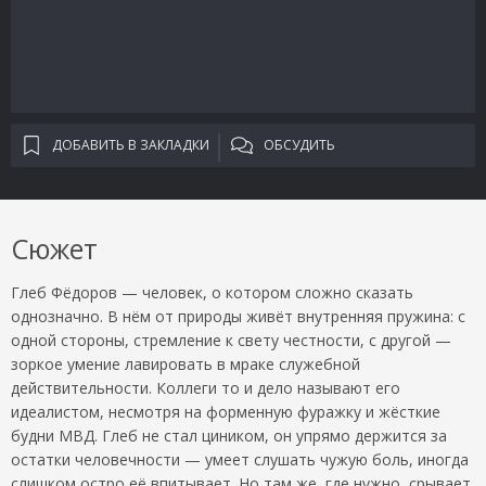
ДОБАВИТЬ В ЗАКЛАДКИ
ОБСУДИТЬ
Сюжет
Глеб Фёдоров — человек, о котором сложно сказать
однозначно. В нём от природы живёт внутренняя пружина: с
одной стороны, стремление к свету честности, с другой —
зоркое умение лавировать в мраке служебной
действительности. Коллеги то и дело называют его
идеалистом, несмотря на форменную фуражку и жёсткие
будни МВД. Глеб не стал циником, он упрямо держится за
остатки человечности — умеет слушать чужую боль, иногда
слишком остро её впитывает. Но там же, где нужно, срывает