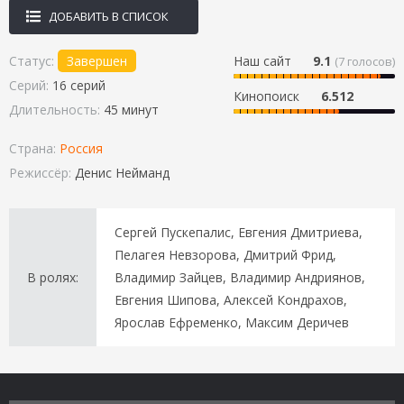
ДОБАВИТЬ В СПИСОК
Статус:
Завершен
Наш сайт
9.1
(
7
голосов)
Серий:
16 серий
Кинопоиск
6.512
Длительность:
45 минут
Страна:
Россия
Режиссёр:
Денис Нейманд
Сергей Пускепалис, Евгения Дмитриева,
Пелагея Невзорова, Дмитрий Фрид,
В ролях:
Владимир Зайцев, Владимир Андриянов,
Евгения Шипова, Алексей Кондрахов,
Ярослав Ефременко, Максим Деричев