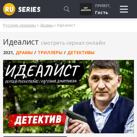
ПРИВЕТ,
Гость
Русские сериалы
»
Драмы
» Идеалист
СМОТРЮ
Идеалист
БУДУ СМОТРЕТЬ
смотреть сериал онлайн
УЖЕ СМОТРЕЛ
2021
,
ДРАМЫ
/
ТРИЛЛЕРЫ
/
ДЕТЕКТИВЫ