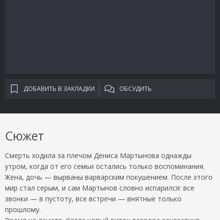
ДОБАВИТЬ В ЗАКЛАДКИ
ОБСУДИТЬ
Сюжет
Смерть ходила за плечом Дениса Мартынова однажды
утром, когда от его семьи остались только воспоминания.
Жена, дочь — вырваны варварским покушением. После этого
мир стал серым, и сам Мартынов словно испарился: все
звонки — в пустоту, все встречи — внятные только
прошлому.