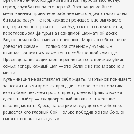
Время не лечило. Когда новый виток террора захлестнул
город, служба нашла его первой. Возвращение было
мучительным: привычное рабочее место вдруг стало полем
битвы за разум. Теперь каждое происшествие выглядело
подозрительно стройно — как будто кто-то насмехается,
перетасовывая фигуры на невидимой шахматной доске.
Внутренняя война сменяет внешнюю. Мартынов больше не
доверяет схемам — только собственному чутью. Он
начинает опасаться даже тени в собственной команде.
Преследование радикалов переплетается с поиском убийц
семьи: теперь каждый шаг — это баланс на грани закона и
мести.
Кульминация не заставляет себя ждать. Мартынов понимает:
за всеми нитями кроется враг, для которого эта политика —
нечто большее, чем просто преступление. Пришло время
сделать выбор — хладнокровный анализ или желание
наконец мстить. Здесь, на острие между долгом и болью,
решается его главный бой. Только победив в этом бою, он
сможет вновь стать целым.