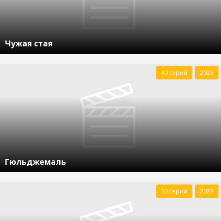
Чужая стая
40 серий
2023
Гюльджемаль
30 серий
2023