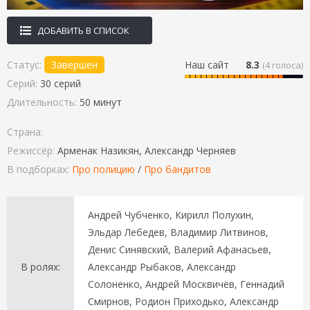
ДОБАВИТЬ В СПИСОК
Статус:
Завершен
Наш сайт
8.3
(
4
голоса)
Серий:
30 серий
Длительность:
50 минут
Страна:
Режиссёр:
Арменак Назикян, Александр Черняев
В подборках:
Про полицию
/
Про бандитов
Андрей Чубченко, Кирилл Полухин,
Эльдар Лебедев, Владимир Литвинов,
Денис Синявский, Валерий Афанасьев,
В ролях:
Александр Рыбаков, Александр
Солоненко, Андрей Москвичёв, Геннадий
Смирнов, Родион Приходько, Александр