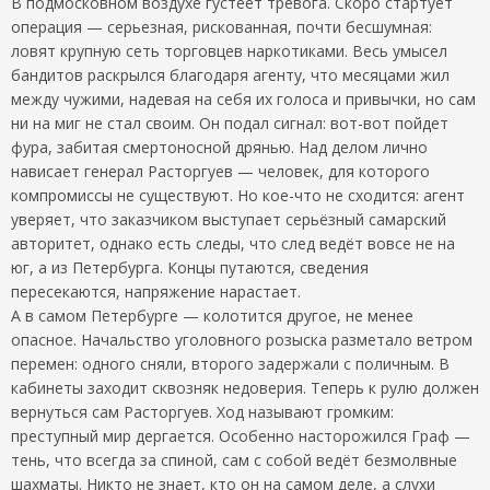
В подмосковном воздухе густеет тревога. Скоро стартует
операция — серьезная, рискованная, почти бесшумная:
ловят крупную сеть торговцев наркотиками. Весь умысел
бандитов раскрылся благодаря агенту, что месяцами жил
между чужими, надевая на себя их голоса и привычки, но сам
ни на миг не стал своим. Он подал сигнал: вот-вот пойдет
фура, забитая смертоносной дрянью. Над делом лично
нависает генерал Расторгуев — человек, для которого
компромиссы не существуют. Но кое-что не сходится: агент
уверяет, что заказчиком выступает серьёзный самарский
авторитет, однако есть следы, что след ведёт вовсе не на
юг, а из Петербурга. Концы путаются, сведения
пересекаются, напряжение нарастает.
А в самом Петербурге — колотится другое, не менее
опасное. Начальство уголовного розыска разметало ветром
перемен: одного сняли, второго задержали с поличным. В
кабинеты заходит сквозняк недоверия. Теперь к рулю должен
вернуться сам Расторгуев. Ход называют громким:
преступный мир дергается. Особенно насторожился Граф —
тень, что всегда за спиной, сам с собой ведёт безмолвные
шахматы. Никто не знает, кто он на самом деле, а слухи