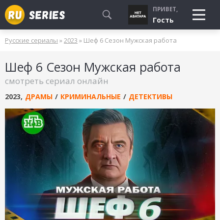
ПРИВЕТ,
Гость
Русские сериалы
»
2023
» Шеф 6 Сезон Мужская работа
СМОТРЮ
Шеф 6 Сезон Мужская работа
БУДУ СМОТРЕТЬ
смотреть сериал онлайн
УЖЕ СМОТРЕЛ
2023
,
ДРАМЫ
/
КРИМИНАЛЬНЫЕ
/
ДЕТЕКТИВЫ