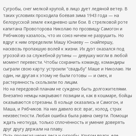
Сугробы, снег мелкой крупой, в лицо дует ледяной ветер. В
таких условиях проходила боёвая зима 1943 года — на
белорусской земле ежедневно шли бои. В стрелковой роте
капитана Провоторова Николаю по прозвищу Самогон и
Рябчикову казалось, что их союз ничем не разрушить. Но
вдруг к ним определили Машу Юнаеву — снайпершу,
насквозь пропахшую волей к жизни. Их дуэт оказался под
угрозой из-за служебной рутины — девушку могли в любой
момент перевести. Чтобы сохранить команду, командиры
сыграли свою карту: устроили “свадьбу” Маше и Николаю. Ни
один, ни другая к этому не были готовы — и смех, и
растерянность скользили по лицам.
Но на передовой планам не суждено быть долгожителями.
Внезапно немцы накрывают позиции и, как в кошмаре, бойцы
оказываются отрезаны. В кольце оказались и Самогон, и
Маша, и Рябчиков. На них давило всё: враг, холод, страх
неизвестности. Любая ошибка была равна смерти. Помощи
ждать неоткуда, только сплочённость и умение доверять
друг другу держали на плаву.
Путь пролегал через леса и сугробы. Кругом враги, еле