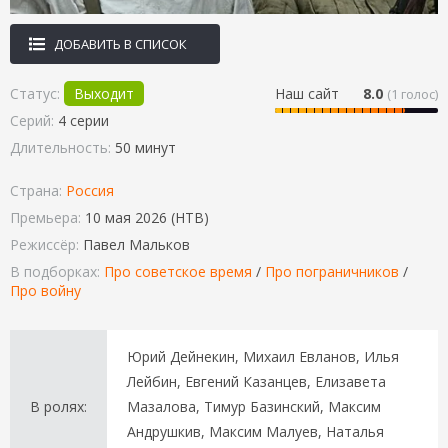
ДОБАВИТЬ В СПИСОК
Статус:
Выходит
Наш сайт
8.0
(
1
голос)
Серий:
4 серии
Длительность:
50 минут
Страна:
Россия
Премьера:
10 мая 2026 (НТВ)
Режиссёр:
Павел Мальков
В подборках:
Про советское время
/
Про пограничников
/
Про войну
Юрий Дейнекин, Михаил Евланов, Илья
Лейбин, Евгений Казанцев, Елизавета
В ролях:
Мазалова, Тимур Базинский, Максим
Андрушкив, Максим Малуев, Наталья