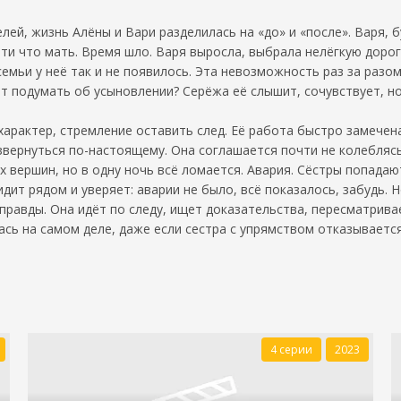
елей, жизнь Алёны и Вари разделилась на «до» и «после». Варя, 
чти что мать. Время шло. Варя выросла, выбрала нелёгкую дорог
емьи у неё так и не появилось. Эта невозможность раз за разо
т подумать об усыновлении? Серёжа её слышит, сочувствует, но 
й характер, стремление оставить след. Её работа быстро замече
звернуться по-настоящему. Она соглашается почти не колебляс
 вершин, но в одну ночь всё ломается. Авария. Сёстры попадают
дит рядом и уверяет: аварии не было, всё показалось, забудь. 
 правды. Она идёт по следу, ищет доказательства, пересматрив
сь на самом деле, даже если сестра с упрямством отказываетс
4 серии
2023