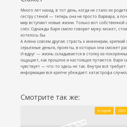
Много лет назад, в тот день, когда не стало их родит
сестру стеной — теперь она не просто Варвара, а по
мир вступают новые жизни. Только вот собственной с
слёз. Однажды Варя смело говорит мужу: может, стои
хотелось бы.
А Алёна совсем другая: страсть к инженерии, крепки
серьёзные деньги, проекты, в которых она сможет ра
И вдруг — жизнь складывается в стопку из покорённых
ощущает, как прошлое и настоящее путаются. Варя си
чувствует — что-то здесь не так. Внутри всё требует
информации всё крепче убеждает: катастрофа случила
Смотрите так же:
8 серий
2023