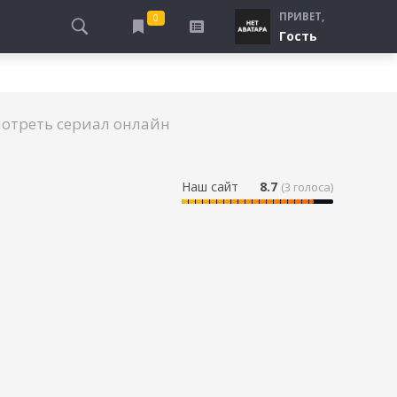
ПРИВЕТ,
0
Гость
АЛЫ
ПРО ПОГРАНИЧНИКОВ
СМОТРЮ
ТЮРЬМА, ЗОНА
БУДУ СМОТРЕТЬ
мотреть сериал онлайн
СПЕЦСЛУЖБЫ
УЖЕ СМОТРЕЛ
ДЕСАНТНИКИ, ВДВ
ПРО ШКОЛУ, ПОДРОСТКОВ
Наш сайт
8.7
(
3
голоса)
ПРО БОГАТЫХ И БЕДНЫХ
ПРО СИРОТ
ЛЕЙ
ПРО СПОРТ