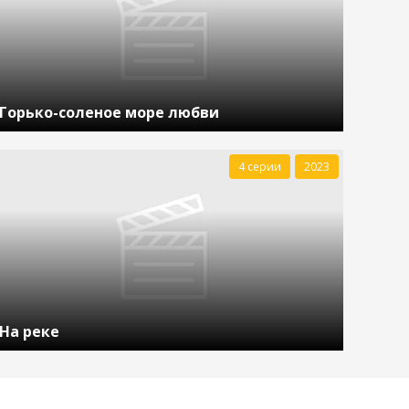
Горько-соленое море любви
4 серии
2023
На реке