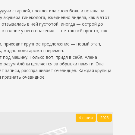
будучи старшей, проглотила свою боль и встала за
у акушера-гинеколога, ежедневно видела, как в этот
м отзывалась в ней пустотой, иногда — острой до
в голове у него опасения — не так всё просто, как
на, приходит крупное предложение — новый этап,
ь, жадно ловя аромат перемен.
 под машину. Только вот, придя в себя, Алёна
Но разум Алёны цепляется за обрывки памяти. Она
ает записи, расспрашивает очевидцев. Каждая крупица
я признать очевидное.
4 серии
2023