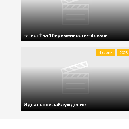
⇒Тест⇑на⇑беременность⇐4 сезон
4 серии
2023
Идеальное заблуждение