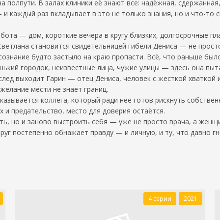
а полпути. В залах клиники её знают все: надёжная, сдержанная,
и каждый раз вкладывает в это не только знания, но и что-то с
абота — дом, короткие вечера в кругу близких, долгосрочные пл
Светлана становится свидетельницей гибели Дениса — не просто
 сознание будто застыло на краю пропасти. Всё, что раньше был
ький городок, неизвестные лица, чужие улицы — здесь она пыт
 след выходит Гарин — отец Дениса, человек с жесткой хваткой 
желание мести не знает границ.
казывается коллега, который ради неё готов рискнуть собстве
х и предательство, место для доверия остаётся.
ть, но и заново выстроить себя — уже не просто врача, а жен
круг постепенно обнажает правду — и личную, и ту, что давно гн
4 серии
2021