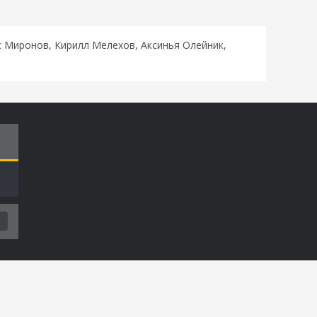
с Миронов, Кирилл Мелехов, Аксинья Олейник,
Т