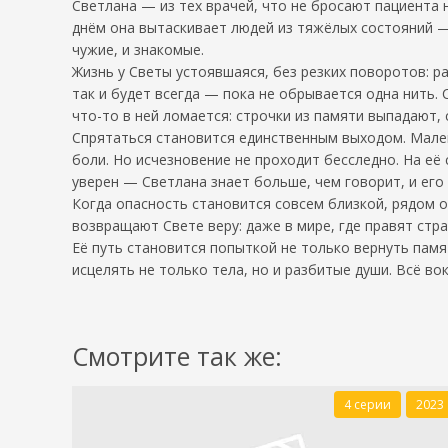
Светлана — из тех врачей, что не бросают пациента н
днём она вытаскивает людей из тяжёлых состояний — 
чужие, и знакомые.
Жизнь у Светы устоявшаяся, без резких поворотов: р
так и будет всегда — пока не обрывается одна нить. 
что-то в ней ломается: строчки из памяти выпадают,
Спрятаться становится единственным выходом. Мален
боли. Но исчезновение не проходит бесследно. На её
уверен — Светлана знает больше, чем говорит, и его 
Когда опасность становится совсем близкой, рядом о
возвращают Свете веру: даже в мире, где правят стра
Её путь становится попыткой не только вернуть памя
исцелять не только тела, но и разбитые души. Всё во
Смотрите так же:
4 серии
2023