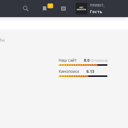
ПРИВЕТ,
0
Гость
АЛЫ
ПРО ПОГРАНИЧНИКОВ
СМОТРЮ
ТЮРЬМА, ЗОНА
БУДУ СМОТРЕТЬ
йн
СПЕЦСЛУЖБЫ
УЖЕ СМОТРЕЛ
ДЕСАНТНИКИ, ВДВ
ПРО ШКОЛУ, ПОДРОСТКОВ
Наш сайт
8.0
(
3
голоса)
ПРО БОГАТЫХ И БЕДНЫХ
Кинопоиск
6.13
ПРО СИРОТ
ЛЕЙ
ПРО СПОРТ