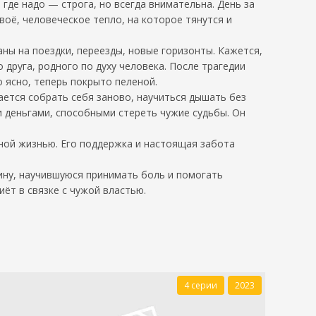
 где надо — строга, но всегда внимательна. День за
воё, человеческое тепло, на которое тянутся и
аны на поездки, переезды, новые горизонты. Кажется,
 друга, родного по духу человека. После трагедии
о ясно, теперь покрыто пеленой.
ается собрать себя заново, научиться дышать без
и деньгами, способными стереть чужие судьбы. Он
нной жизнью. Его поддержка и настоящая забота
щину, научившуюся принимать боль и помогать
иёт в связке с чужой властью.
4 серии
2023