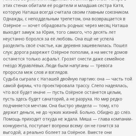
этих стенах обитали её родители и младшая сестра Катя,
которую Наташа всегда считала своим главным союзником.
Однажды, с неподдельным трепетом, она возвращается в
Озёрное — хочет обрадовать родных: через месяц Наташа
выходит замуж за Юрия, того самого, что десять лет
неустанно боролся за её любовь. Она ещё не успела
разделить своё счастье, как деревня зашевелилась. Пошёл
слух: дорога разрежет Озёрное пополам, а на месте домов
останется только асфальт. Грозят снести даже семейное
гнездо Журавлёвых. Люди были напуганы — тревога
проросла меж слов и взглядов.
Судьба сыграла с Наташей двойную партию: она — часть той
самой фирмы, что проектировала трассу. Слепо надеялась,
что всё будет иначе — пусть Озёрное останется целым,
пусть здесь будет санаторий, а не разруха. Но мир редко
подчиняется мечтам. Она быстро увидела — тому, кто
держит деньги, не до чужих жизней. Больно. Обидно до слёз.
Помощь приходит откуда не ждала. Миша — глава компании-
конкурента, поступает вопреки всему: он не гонится за
выгодой, а реально болеет за Озёрное. Вместе они