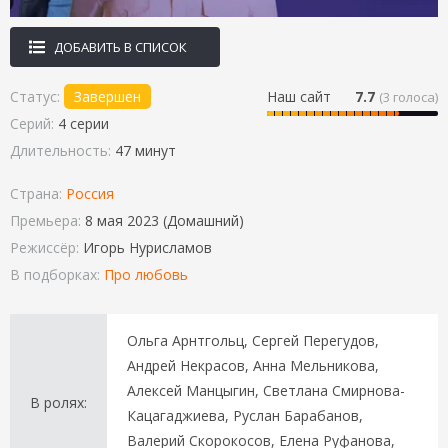
ДОБАВИТЬ В СПИСОК
Статус:
Завершен
Наш сайт
7.7
(
3
голоса)
Серий:
4 серии
Длительность:
47 минут
Страна:
Россия
Премьера:
8 мая 2023 (Домашний)
Режиссёр:
Игорь Нурисламов
В подборках:
Про любовь
Ольга Арнтгольц, Сергей Перегудов,
Андрей Некрасов, Анна Мельникова,
Алексей Манцыгин, Светлана Смирнова-
В ролях:
Кацагаджиева, Руслан Барабанов,
Валерий Скорокосов, Елена Руфанова,