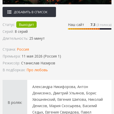
ДОБАВИТЬ В СПИСОК
Статус:
Выходит
Наш сайт
7.3
(
3
голоса)
Серий:
8 серий
Длительность:
25 минут
Страна:
Россия
Премьера:
11 мая 2026 (Россия 1)
Режиссёр:
Станислав Назиров
В подборках:
Про любовь
Александра Никифорова, Антон
Денисенко, Дмитрий Ульянов, Борис
Хвошнянский, Евгения Шипова, Николай
В ролях:
Денисов, Мария Скосырева, Василий
Седых, Евгения Свиридова, Павел