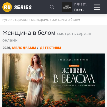
ПРИВЕТ,
Гость
Русские сериалы
»
Мелодрамы
» Женщина в белом
СМОТРЮ
Женщина в белом
БУДУ СМОТРЕТЬ
смотреть сериал
УЖЕ СМОТРЕЛ
онлайн
2026
,
МЕЛОДРАМЫ
/
ДЕТЕКТИВЫ