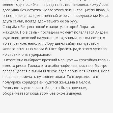
меняет одна ошибка — предательство человека, кому Лора
доверяла без остатка. После этого жизнь трещит по швам, и
она хватается за единственный якорь — предложение Ильи,
друга семьи, всегда державшего её за руку.
Свадьба обещала покой и защиту, которой Лора так
жаждала. Но в самый последний момент появляется Андрей,
художник, похожий на ураган. Между ними вспыхивает что-
то запретное, наполняя Лору давно забытым чувством
живого огня. Она могла бы всё бросить ради этого чувства,
но страх и опыт удерживают.
В итоге она выбирает прежний маршрут — спокойная гавань
вместо риска. Только эта якобы надёжная пристань быстро
превращается в зыбучий песок: едва произнеся клятвы, Лора
начинает замечать пугающие знаки. То в зеркале, то в
полумраке коридора ей чудится женщина в белом.
Реальность ускользает. Всё, что было прочным,
оборачивается кошмаром без окон и дверей.