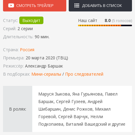
СМОТРЕТЬ ТРЕЙЛЕР
ДОБАВИТЬ В СПИСОК
Статус:
Выходит
Наш сайт
8.0
(
5
голосов)
Серий:
2 серии
Длительность:
90 мин.
Страна:
Россия
Премьера:
20 марта 2020 (ТВЦ)
Режиссёр:
Александр Баршак
В подборках:
Мини-сериалы
/
Про следователей
Маруся Зыкова, Яна Гурьянова, Павел
Баршак, Сергей Гузеев, Андрей
В ролях:
Шибаршин, Денис Рожков, Михаил
Горевой, Сергей Варчук, Нелли
Подкопаева, Виталий Вашедский и другие