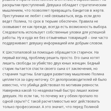
раскрытии преступлений. Девушка обладает стратегическим
мышлением, что позволяет превращать бандитов в жертв.
Преступники не любят с ней связываться, ведь если дело
ведет Полина, то срок в тюрьме обеспечен. Правила не
сковывают ее как прежде, всегда есть возможность выбора.
Следователь использует собственные уловки для успешной
работы. Ну и куда же без отзывчивых товарищей – они часто
поддерживают девушку информацией или добрым словом.
К Шестопаловой за помощью обращается старичок. На
первый взгляд, проблему решить просто. Его сына хотят
лишить свободы за убийство двух юных женщин. Бедный
старик пытается спасти своего сына от заключения, но
старания тщетны. Благодаря развитому мышлению Полина
цепляется за одну ниточку. От делопроизводителей ей было
известно, что убийца действовал по мотивам ревности.
Наверняка какой-то неадекватный быстро лишил жизни
девушек. Но если так, то почему же у обеих пропало по
одной серьге? С такой расчетливостью мог действовать
только профессионал. А это значит, что перед Полиной