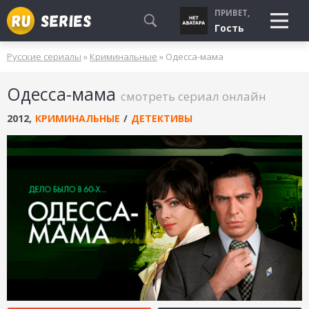
ПРИВЕТ,
Гость
Русские сериалы
»
Криминальные
» Одесса-мама
СМОТРЮ
Одесса-мама
БУДУ СМОТРЕТЬ
смотреть сериал онлайн
УЖЕ СМОТРЕЛ
2012
,
КРИМИНАЛЬНЫЕ
/
ДЕТЕКТИВЫ