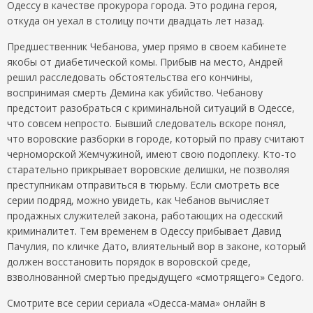
Одессу в качестве прокурора города. Это родина героя,
откуда он уехал в столицу почти двадцать лет назад.
Предшественник Чебанова, умер прямо в своем кабинете
якобы от диабетической комы. Прибыв на место, Андрей
решил расследовать обстоятельства его кончины,
воспринимая смерть Демина как убийство. Чебанову
предстоит разобраться с криминальной ситуаций в Одессе,
что совсем непросто. Бывший следователь вскоре понял,
что воровские разборки в городе, который по праву считают
черноморской Жемчужиной, имеют свою подоплеку. Кто-то
старательно прикрывает воровские делишки, не позволяя
преступникам отправиться в тюрьму. Если смотреть все
серии подряд, можно увидеть, как Чебанов вычисляет
продажных служителей закона, работающих на одесский
криминалитет. Тем временем в Одессу прибывает Давид
Пачулия, по кличке Дато, влиятельный вор в законе, который
должен восстановить порядок в воровской среде,
взволнованной смертью предыдущего «смотрящего» Седого.
Смотрите все серии сериала «Одесса-мама» онлайн в