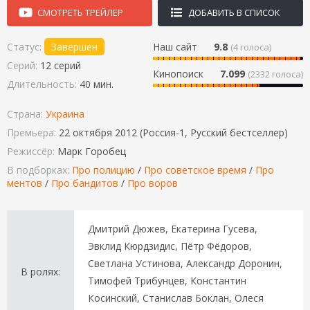
СМОТРЕТЬ ТРЕЙЛЕР
ДОБАВИТЬ В СПИСОК
Статус:
Завершен
Наш сайт
9.8
(
4
голоса)
Серий:
12 серий
Кинопоиск
7.099
(2332 голоса)
Длительность:
40 мин.
Страна:
Украина
Премьера:
22 октября 2012 (Россия-1, Русский бестселлер)
Режиссёр:
Марк Горобец
В подборках:
Про полицию
/
Про советское время
/
Про
ментов
/
Про бандитов
/
Про воров
Дмитрий Дюжев, Екатерина Гусева,
Эвклид Кюрдзидис, Пётр Фёдоров,
Светлана Устинова, Александр Доронин,
В ролях:
Тимофей Трибунцев, Константин
Косинский, Станислав Боклан, Олеся