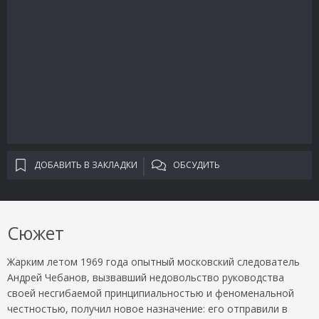
ДОБАВИТЬ В ЗАКЛАДКИ
ОБСУДИТЬ
Сюжет
Жарким летом 1969 года опытный московский следователь
Андрей Чебанов, вызвавший недовольство руководства
своей несгибаемой принципиальностью и феноменальной
честностью, получил новое назначение: его отправили в