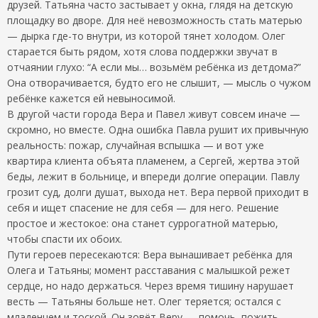
друзей. Татьяна часто застывает у окна, глядя на детскую
площадку во дворе. Для неё невозможность стать матерью
— дырка где-то внутри, из которой тянет холодом. Олег
старается быть рядом, хотя слова поддержки звучат в
отчаянии глухо: “А если мы… возьмём ребёнка из детдома?”
Она отворачивается, будто его не слышит, — мысль о чужом
ребёнке кажется ей невыносимой.
В другой части города Вера и Павел живут совсем иначе —
скромно, но вместе. Одна ошибка Павла рушит их привычную
реальность: пожар, случайная вспышка — и вот уже
квартира клиента объята пламенем, а Сергей, жертва этой
беды, лежит в больнице, и впереди долгие операции. Павлу
грозит суд, долги душат, выхода нет. Вера первой приходит в
себя и ищет спасение не для себя — для него. Решение
простое и жестокое: она станет суррогатной матерью,
чтобы спасти их обоих.
Пути героев пересекаются: Вера вынашивает ребёнка для
Олега и Татьяны; момент расставания с малышкой режет
сердце, но надо держаться. Через время тишину нарушает
весть — Татьяны больше нет. Олег теряется; остался с
младенцем и тоской. Он зовёт Веру — помочь, пожить,