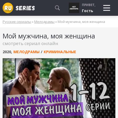
ПРИВЕТ,
Гость
Русские сериалы
»
Мелодрамы
» Мой мужчина, моя женщина
СМОТРЮ
Мой мужчина, моя женщина
БУДУ СМОТРЕТЬ
смотреть сериал онлайн
УЖЕ СМОТРЕЛ
2020
,
МЕЛОДРАМЫ
/
КРИМИНАЛЬНЫЕ