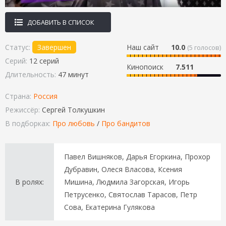
ДОБАВИТЬ В СПИСОК
Статус:
Завершен
Наш сайт
10.0
(
5
голосов)
Серий:
12 серий
Кинопоиск
7.511
Длительность:
47 минут
Страна:
Россия
Режиссёр:
Сергей Толкушкин
В подборках:
Про любовь
/
Про бандитов
Павел Вишняков, Дарья Егоркина, Прохор
Дубравин, Олеся Власова, Ксения
В ролях:
Мишина, Людмила Загорская, Игорь
Петрусенко, Святослав Тарасов, Петр
Сова, Екатерина Гулякова