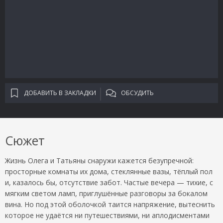
ДОБАВИТЬ В ЗАКЛАДКИ
ОБСУДИТЬ
Сюжет
Жизнь Олега и Татьяны снаружи кажется безупречной:
просторные комнаты их дома, стеклянные вазы, тёплый пол
и, казалось бы, отсутствие забот. Частые вечера — тихие, с
мягким светом ламп, приглушённые разговоры за бокалом
вина. Но под этой оболочкой таится напряжение, вытеснить
которое не удаётся ни путешествиями, ни аплодисментами