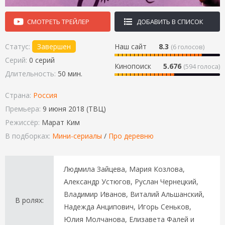
СМОТРЕТЬ ТРЕЙЛЕР
ДОБАВИТЬ В СПИСОК
Статус:
Завершен
Наш сайт
8.3
(
6
голосов)
Серий:
0 серий
Кинопоиск
5.676
(594 голоса)
Длительность:
50 мин.
Страна:
Россия
Премьера:
9 июня 2018 (ТВЦ)
Режиссёр:
Марат Ким
В подборках:
Мини-сериалы
/
Про деревню
Людмила Зайцева, Мария Козлова,
Александр Устюгов, Руслан Чернецкий,
Владимир Иванов, Виталий Альшанский,
В ролях:
Надежда Анципович, Игорь Сеньков,
Юлия Молчанова, Елизавета Фалей и