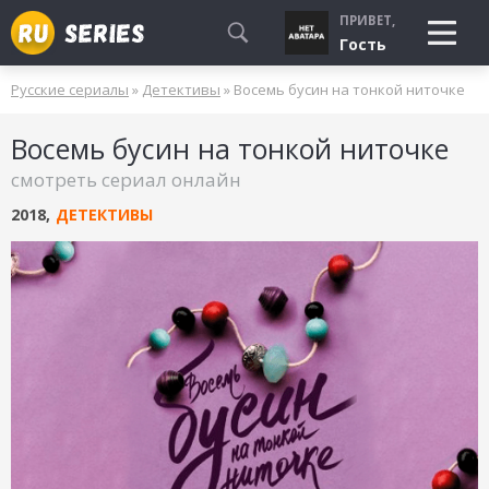
ПРИВЕТ,
Гость
Русские сериалы
»
Детективы
» Восемь бусин на тонкой ниточке
СМОТРЮ
Восемь бусин на тонкой ниточке
БУДУ СМОТРЕТЬ
смотреть сериал онлайн
УЖЕ СМОТРЕЛ
2018
,
ДЕТЕКТИВЫ