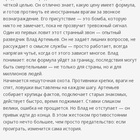
чёткой целью. Он отлично знает, какую цену имеет формула,
и готов протянуть её иностранным врагам за звонкое
вознаграждение. Его присутствие — это бомба, которую
никто не замечает, пока не прозвучит тревожный сигнал.
Один из первых ловит этот странный звон — опытный
разведчик Влад Артемьев. Он не задаёт лишних вопросов, не
рассуждает о смысле службы — просто работает, всегда
напрягая чутьё, когда от этого зависит многое. Влад
понимает: если формула уйдёт за границу, последствия могут
быть смертельными — не только для страны, но и для
миллионов людей.
Начинается нешуточная охота. Противники крепки, враги не
спят, ловушки выставлены на каждом шагу. Артемьев
собирает крупицы фактов, подключает старых знакомых,
действует быстро, время поджимает. Ставки слишком
велики, ошибка не прощается. Но Влад не отступает — он
привык идти до конца. В этом жестоком противостоянии
скрыто нечто большее, чем просто предательство: если
проиграть, изменится сама история.