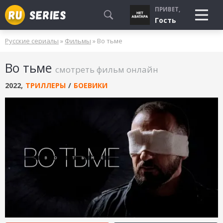
ПРИВЕТ,
Гость
Русские сериалы
»
Фильмы
» Во тьме
СМОТРЮ
Во тьме
БУДУ СМОТРЕТЬ
смотреть фильм онлайн
УЖЕ СМОТРЕЛ
2022
,
ТРИЛЛЕРЫ
/
БОЕВИКИ