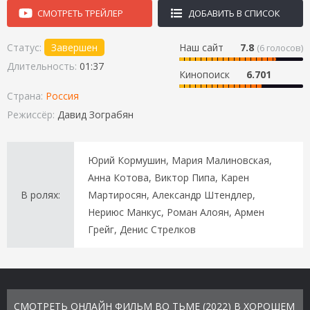
СМОТРЕТЬ ТРЕЙЛЕР
ДОБАВИТЬ В СПИСОК
Статус:
Завершен
Наш сайт
7.8
(
6
голосов)
Длительность:
01:37
Кинопоиск
6.701
Страна:
Россия
Режиссёр:
Давид Зограбян
Юрий Кормушин, Мария Малиновская,
Анна Котова, Виктор Пипа, Карен
В ролях:
Мартиросян, Александр Штендлер,
Нериюс Манкус, Роман Алоян, Армен
Грейг, Денис Стрелков
СМОТРЕТЬ ОНЛАЙН ФИЛЬМ ВО ТЬМЕ (2022) В ХОРОШЕМ