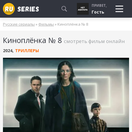
ПРИВЕТ,
Гость
Русские сериалы
»
Фильмы
» Киноплёнка № 8
СМОТРЮ
Киноплёнка № 8
БУДУ СМОТРЕТЬ
смотреть фильм онлайн
УЖЕ СМОТРЕЛ
2024
,
ТРИЛЛЕРЫ