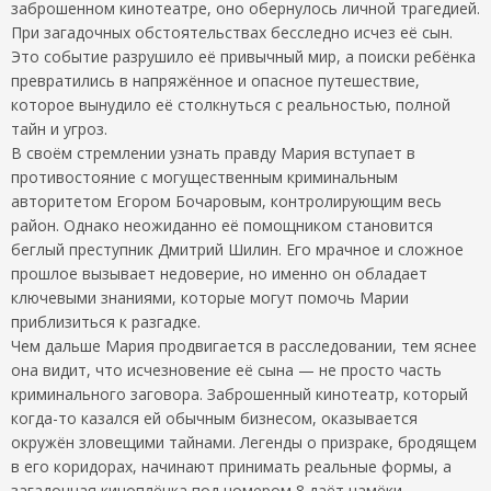
заброшенном кинотеатре, оно обернулось личной трагедией.
При загадочных обстоятельствах бесследно исчез её сын.
Это событие разрушило её привычный мир, а поиски ребёнка
превратились в напряжённое и опасное путешествие,
которое вынудило её столкнуться с реальностью, полной
тайн и угроз.
В своём стремлении узнать правду Мария вступает в
противостояние с могущественным криминальным
авторитетом Егором Бочаровым, контролирующим весь
район. Однако неожиданно её помощником становится
беглый преступник Дмитрий Шилин. Его мрачное и сложное
прошлое вызывает недоверие, но именно он обладает
ключевыми знаниями, которые могут помочь Марии
приблизиться к разгадке.
Чем дальше Мария продвигается в расследовании, тем яснее
она видит, что исчезновение её сына — не просто часть
криминального заговора. Заброшенный кинотеатр, который
когда-то казался ей обычным бизнесом, оказывается
окружён зловещими тайнами. Легенды о призраке, бродящем
в его коридорах, начинают принимать реальные формы, а
загадочная киноплёнка под номером 8 даёт намёки,