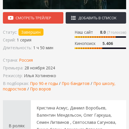
СМОТРЕТЬ ТРЕЙЛЕР
ДОБАВИТЬ В СПИСОК
Статус:
Завершен
Наш сайт
8.0
(
7
голосов)
Серий:
1 серия
Кинопоиск
5.406
Длительность:
1 ч 50 мин
Страна:
Россия
Премьера:
28 ноября 2024
Режиссёр:
Илья Хотиненко
В подборках:
Про 90-е годы
/
Про бандитов
/
Про школу,
подростков
/
Про воров
Кристина Асмус, Даниил Воробьев,
Валентин Мендельсон, Олег Гаркуша,
Семен Литвинов , Святослава Сагунова,
В ролях: