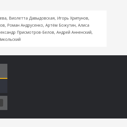
ева, Виолетта Давыдовская, Игорь Хрипунов,
ов, Роман Андрусенко, Артём Божутин, Алиса
лександр Присмотров-Белов, Андрей Анненский,
Никольский
Т