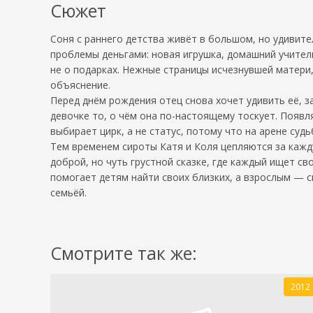
Сюжет
Соня с раннего детства живёт в большом, но удивит
проблемы деньгами: новая игрушка, домашний учитель
не о подарках. Нежные страницы исчезнувшей матери
объяснение.
Перед днём рождения отец снова хочет удивить её, з
девочке то, о чём она по-настоящему тоскует. Появ
выбирает цирк, а не статус, потому что на арене су
Тем временем сироты Катя и Коля цепляются за кажду
доброй, но чуть грустной сказке, где каждый ищет с
помогает детям найти своих близких, а взрослым — с
семьёй.
Смотрите так же:
2012