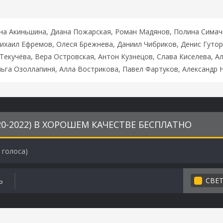
ана Акиньшина, Диана Пожарская, Роман Мадянов, Полина Симач
ихаил Ефремов, Олеся Брежнева, Даниил Чибриков, Денис Гутор
Текучёва, Вера Островская, Антон Кузнецов, Слава Киселева, А
ьга Озоллапиня, Алла Вострикова, Павел Фартуков, Александр 
0-2022) В ХОРОШЕМ КАЧЕСТВЕ БЕСПЛАТНО
голоса)
СВЕ
Ь