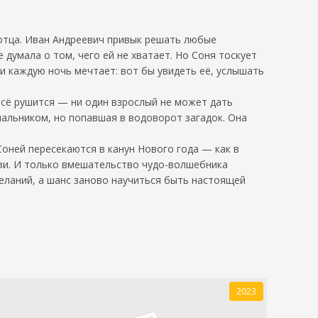
 отца. Иван Андреевич привык решать любые
думала о том, чего ей не хватает. Но Соня тоскует
и каждую ночь мечтает: вот бы увидеть её, услышать
 всё рушится — ни один взрослый не может дать
чальником, но попавшая в водоворот загадок. Она
Соней пересекаются в канун Нового года — как в
бви. И только вмешательство чудо-волшебника
желаний, а шанс заново научиться быть настоящей
2023