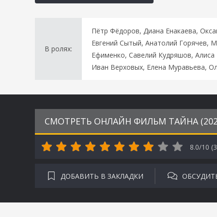
Пётр Фёдоров, Диана Енакаева, Окс
Евгений Сытый, Анатолий Горячев, М
В ролях:
Ефименко, Савелий Кудряшов, Алиса 
Иван Верховых, Елена Муравьева, Ол
СМОТРЕТЬ ОНЛАЙН ФИЛЬМ ТАЙНА (202
8.0/10 (
3
ДОБАВИТЬ В ЗАКЛАДКИ
ОБСУДИТ