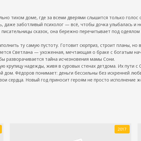
ельно тихом доме, где за всеми дверями слышится только голос
, даже заботливый психолог — всё, чтобы дочка улыбалась и не 
, писательницы сказок, она бережно перечитывает под одеялом 
аполнить ту самую пустоту. Готовит сюрприз, строит планы, но
ляется Светлана — ухоженная, мечтающая о браке с богатым на
дьбы разворачивается тайна исчезновения мамы Сони.
ю крупицу надежды, живя в суровых стенах детдома. Их пути с 
вой дом. Фёдоров понимает: деньги бессильны без искренней лю
вои сердца. Новый год приносит героям не просто исполнение 
2017