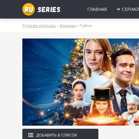
ГЛАВНАЯ
СЕРИА
МИНИ-СЕРИА
Б
Русские сериалы
»
Фильмы
» Тайна
2025
2024
2023
2022
2021
2020
ПРО ЛЮБОВЬ
Б
МОЛОДЕЖНЫ
В
РОССИЯ
УКРАИНА
БЕЛАРУСЬ
СССР
НОВОГОДНИЕ
Д
ПРО ВРАЧЕЙ
Д
ПРО ДЕРЕВН
ПРО ШПИОНО
ЛЮБОВНЫЕ И
ДОБАВИТЬ В СПИСОК