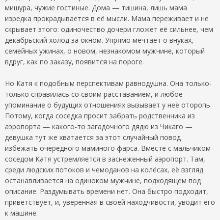
мишура, чужие гостиные. Дома — тишина, лишь мама
изредка прокрадывается в её мысли. Мама переживает и не
скрывает этого: одиночество дочери гложет её сильнее, чем
декабрьский холод за окном. Упрямо мечтает о внуках,
семейных ужинах, о новом, незнакомом мужчине, который
вдруг, как по заказу, появится на пороге.
Но Катя к подобным перспективам равнодушна. Она только-
только справилась со своим расставанием, и любое
упоминание о будущих отношениях вызывает у неё оторопь.
Потому, когда соседка просит забрать родственника из
аэропорта — какого-то загадочного дядю из Чикаго —
девушка тут же хватается за этот случайный повод
избежать очередного маминого фарса. Вместе с мальчиком-
соседом Катя устремляется в заснеженный аэропорт. Там,
среди людских потоков и чемоданов на колёсах, её взгляд
останавливается на одиноком мужчине, подходящем под
описание. Раздумывать времени нет. Она быстро подходит,
приветствует, и, уверенная в своей находчивости, уводит его
к машине.