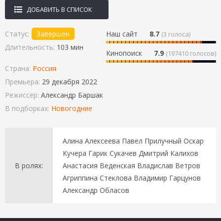
ДОБАВИТЬ В СПИСОК
Статус:
Завершен
Наш сайт
8.7
(
3
голоса)
Длительность:
103 мин
Кинопоиск
7.9
(197410 голосов)
Страна:
Россия
Премьера:
29 декабря 2022
Режиссёр:
Александр Баршак
В подборках:
Новогодние
Алина Алексеева Павел Прилучный Оскар
Кучера Гарик Сукачев Дмитрий Калихов
В ролях:
Анастасия Веденская Владислав Ветров
Агриппина Стеклова Владимир Гарцунов
Александр Обласов