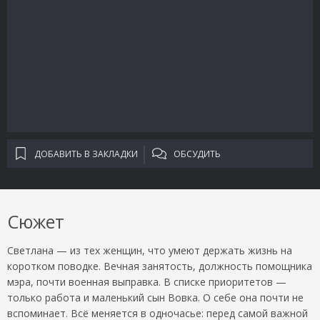
ДОБАВИТЬ В ЗАКЛАДКИ
ОБСУДИТЬ
Сюжет
Светлана — из тех женщин, что умеют держать жизнь на
коротком поводке. Вечная занятость, должность помощника
мэра, почти военная выправка. В списке приоритетов —
только работа и маленький сын Вовка. О себе она почти не
вспоминает. Всё меняется в одночасье: перед самой важной