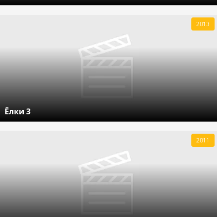
2013
Ёлки 3
2011