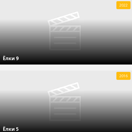
2022
Ёлки 9
2016
Ёлки 5