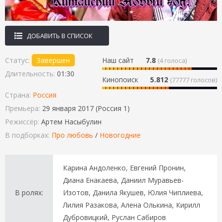
ДОБАВИТЬ В СПИСОК
Статус:
Завершен
Наш сайт
7.8
(
4
голоса)
Длительность:
01:30
Кинопоиск
5.812
(77777 голосов)
Страна:
Россия
Премьера:
29 января 2017 (Россия 1)
Режиссёр:
Артем Насыбулин
В подборках:
Про любовь
/
Новогодние
Карина Андоленко, Евгений Пронин,
Диана Енакаева, Даниил Муравьев-
В ролях:
Изотов, Данила Якушев, Юлия Чиплиева,
Лилия Разакова, Алена Олькина, Кирилл
Дубровицкий, Руслан Сабиров