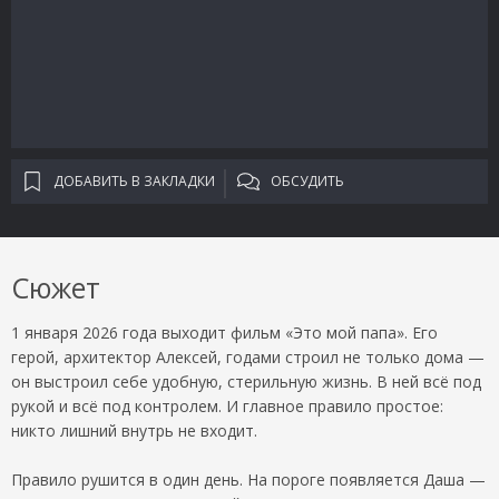
ДОБАВИТЬ В ЗАКЛАДКИ
ОБСУДИТЬ
Сюжет
1 января 2026 года выходит фильм «Это мой папа». Его
герой, архитектор Алексей, годами строил не только дома —
он выстроил себе удобную, стерильную жизнь. В ней всё под
рукой и всё под контролем. И главное правило простое:
никто лишний внутрь не входит.
Правило рушится в один день. На пороге появляется Даша —