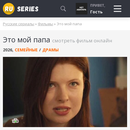
ПРИВЕТ,
Гость
Русские сериалы
»
Фильмы
» Это мой папа
СМОТРЮ
Это мой папа
БУДУ СМОТРЕТЬ
смотреть фильм онлайн
УЖЕ СМОТРЕЛ
2026
,
СЕМЕЙНЫЕ
/
ДРАМЫ