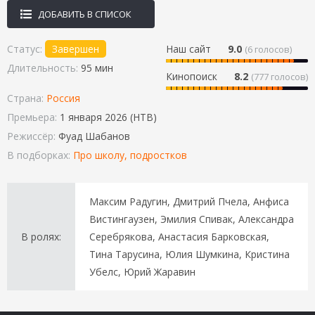
ДОБАВИТЬ В СПИСОК
Статус:
Завершен
Наш сайт
9.0
(
6
голосов)
Длительность:
95 мин
Кинопоиск
8.2
(777 голосов)
Страна:
Россия
Премьера:
1 января 2026 (НТВ)
Режиссёр:
Фуад Шабанов
В подборках:
Про школу, подростков
Максим Радугин, Дмитрий Пчела, Анфиса
Вистингаузен, Эмилия Спивак, Александра
В ролях:
Серебрякова, Анастасия Барковская,
Тина Тарусина, Юлия Шумкина, Кристина
Убелс, Юрий Жаравин