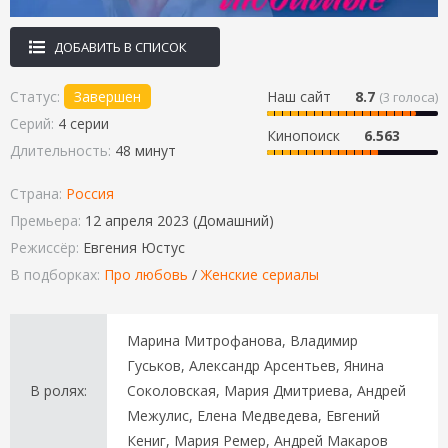
ДОБАВИТЬ В СПИСОК
Статус:
Завершен
Наш сайт
8.7
(
3
голоса)
Серий:
4 серии
Кинопоиск
6.563
Длительность:
48 минут
Страна:
Россия
Премьера:
12 апреля 2023 (Домашний)
Режиссёр:
Евгения Юстус
В подборках:
Про любовь
/
Женские сериалы
Марина Митрофанова, Владимир
Гуськов, Александр Арсентьев, Янина
В ролях:
Соколовская, Мария Дмитриева, Андрей
Межулис, Елена Медведева, Евгений
Кениг, Мария Ремер, Андрей Макаров