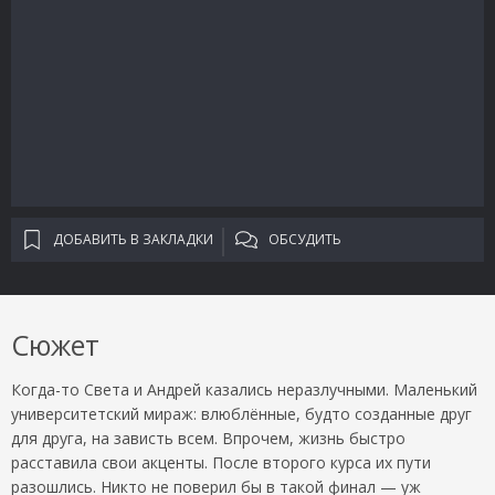
ДОБАВИТЬ В ЗАКЛАДКИ
ОБСУДИТЬ
Сюжет
Когда-то Света и Андрей казались неразлучными. Маленький
университетский мираж: влюблённые, будто созданные друг
для друга, на зависть всем. Впрочем, жизнь быстро
расставила свои акценты. После второго курса их пути
разошлись. Никто не поверил бы в такой финал — уж