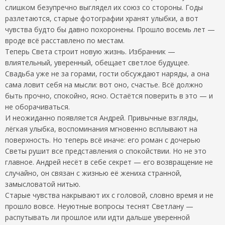
слишком безупречно выглядел их союз со стороны. Годы
разлетаются, старые фотографии хранят улыбки, а вот
чувства будто бы давно похоронены. Прошло восемь лет —
вроде всё расставлено по местам.
Теперь Света строит новую жизнь. Избранник —
влиятельный, уверенный, обещает светлое будущее.
Свадьба уже не за горами, гости обсуждают наряды, а она
сама ловит себя на мысли: вот оно, счастье. Всё должно
быть прочно, спокойно, ясно. Остаётся поверить в это — и
не оборачиваться.
И неожиданно появляется Андрей. Привычные взгляды,
лёгкая улыбка, воспоминания мгновенно всплывают на
поверхность. Но теперь всё иначе: его роман с дочерью
Светы рушит все представления о спокойствии. Но не это
главное. Андрей несёт в себе секрет — его возвращение не
случайно, он связан с жизнью её жениха странной,
замысловатой нитью.
Старые чувства накрывают их с головой, словно время и не
прошло вовсе. Неуютные вопросы теснят Светлану —
распутывать ли прошлое или идти дальше уверенной