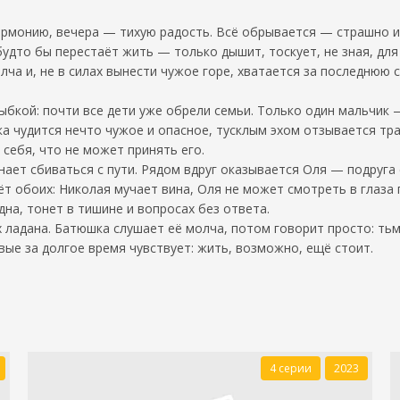
армонию, вечера — тихую радость. Всё обрывается — страшно и
будто бы перестаёт жить — только дышит, тоскует, не зная, дл
лча и, не в силах вынести чужое горе, хватается за последнюю
ыбкой: почти все дети уже обрели семьи. Только один мальчик 
ка чудится нечто чужое и опасное, тусклым эхом отзывается тр
 себя, что не может принять его.
ает сбиваться с пути. Рядом вдруг оказывается Оля — подруга
т обоих: Николая мучает вина, Оля не может смотреть в глаза 
на, тонет в тишине и вопросах без ответа.
ах ладана. Батюшка слушает её молча, потом говорит просто: ть
вые за долгое время чувствует: жить, возможно, ещё стоит.
4 серии
2023