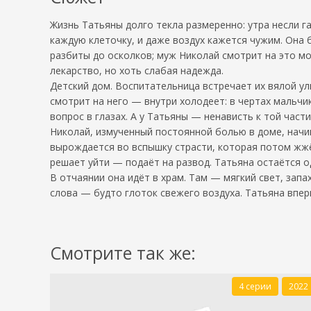
Жизнь Татьяны долго текла размеренно: утра несли г
каждую клеточку, и даже воздух кажется чужим. Она 
разбиты до осколков; муж Николай смотрит на это мо
лекарство, но хоть слабая надежда.
Детский дом. Воспитательница встречает их вялой ул
смотрит на него — внутри холодеет: в чертах мальчи
вопрос в глазах. А у Татьяны — ненависть к той части
Николай, измученный постоянной болью в доме, начин
вырождается во вспышку страсти, которая потом жжё
решает уйти — подаёт на развод. Татьяна остаётся од
В отчаянии она идёт в храм. Там — мягкий свет, зап
слова — будто глоток свежего воздуха. Татьяна впер
Смотрите так же:
4 серии
2022