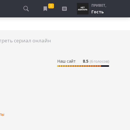
ПРИВЕТ,
0
Гость
АЛЫ
ПРО ПОГРАНИЧНИКОВ
СМОТРЮ
ТЮРЬМА, ЗОНА
БУДУ СМОТРЕТЬ
треть сериал онлайн
СПЕЦСЛУЖБЫ
УЖЕ СМОТРЕЛ
ДЕСАНТНИКИ, ВДВ
ПРО ШКОЛУ, ПОДРОСТКОВ
Наш сайт
8.5
(
6
голосов)
ПРО БОГАТЫХ И БЕДНЫХ
ПРО СИРОТ
ЛЕЙ
ПРО СПОРТ
лы