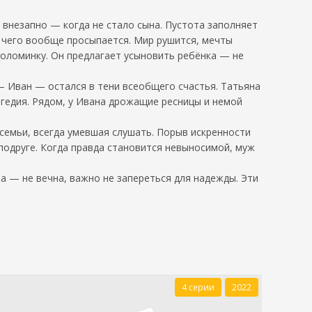
 внезапно — когда не стало сына. Пустота заполняет
я чего вообще просыпается. Мир рушится, мечты
 соломинку. Он предлагает усыновить ребёнка — не
— Иван — остался в тени всеобщего счастья. Татьяна
агедия. Рядом, у Ивана дрожащие ресницы и немой
 семьи, всегда умевшая слушать. Порыв искренности
подруге. Когда правда становится невыносимой, муж
ма — не вечна, важно не запереться для надежды. Эти
4 серии
2022