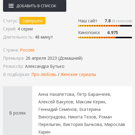
ДОБАВИТЬ В СПИСОК
Статус:
Завершен
Наш сайт
7.8
(
6
голосов)
Серий:
4 серии
Кинопоиск
6.975
Длительность:
48 минут
Страна:
Россия
Премьера:
26 апреля 2023 (Домашний)
Режиссёр:
Александра Бутько
В подборках:
Про любовь
/
Женские сериалы
Анна Нахапетова, Петр Баранчеев,
Алексей Вакулов, Максим Керин,
Геннадий Семёнов, Екатерина
В ролях:
Виноградова, Никита Тезов, Роман
Перелыгин, Виктория Бычкова, Мирослав
Харин