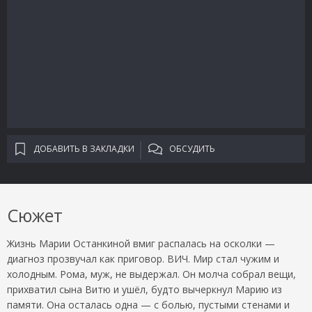
ДОБАВИТЬ В ЗАКЛАДКИ
ОБСУДИТЬ
Сюжет
Жизнь Марии Останкиной вмиг распалась на осколки —
диагноз прозвучал как приговор. ВИЧ. Мир стал чужим и
холодным. Рома, муж, не выдержал. Он молча собрал вещи,
прихватил сына Витю и ушёл, будто вычеркнул Марию из
памяти. Она осталась одна — с болью, пустыми стенами и