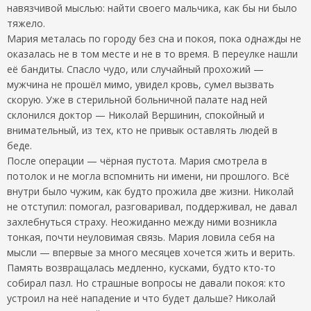
навязчивой мыслью: найти своего мальчика, как бы ни было
тяжело.
Мария металась по городу без сна и покоя, пока однажды не
оказалась не в том месте и не в то время. В переулке нашли
её бандиты. Спасло чудо, или случайный прохожий —
мужчина не прошёл мимо, увидел кровь, сумел вызвать
скорую. Уже в стерильной больничной палате над ней
склонился доктор — Николай Вершинин, спокойный и
внимательный, из тех, кто не привык оставлять людей в
беде.
После операции — чёрная пустота. Мария смотрела в
потолок и не могла вспомнить ни имени, ни прошлого. Всё
внутри было чужим, как будто прожила две жизни. Николай
не отступил: помогал, разговаривал, поддерживал, не давал
захлебнуться страху. Неожиданно между ними возникла
тонкая, почти неуловимая связь. Мария ловила себя на
мысли — впервые за много месяцев хочется жить и верить.
Память возвращалась медленно, кусками, будто кто-то
собирал пазл. Но страшные вопросы не давали покоя: кто
устроил на неё нападение и что будет дальше? Николай