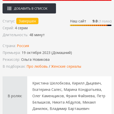
ДОБАВИТЬ В СПИСОК
Статус:
Завершен
Наш сайт
9.0
(
1
голос)
Серий:
4 серии
Длительность:
48 минут
Страна:
Россия
Премьера:
19 октября 2023 (Домашний)
Режиссёр:
Ольга Новикова
В подборках:
Про любовь
/
Женские сериалы
Кристина Шелобкова, Кирилл Дыцевич,
Екатерина Салес, Марина Кондратьева,
В ролях:
Олег Каменщиков, Франя Файзиева, Петр
Белышков, Никита Абдулов, Михаил
Данилюк, Владимир Барташевич