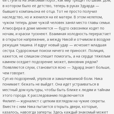
ей ступить на знакомый порог, как мир трещит по швам. Дом,
в котором было её детство, теперь в руках Эдуарда —
бывшего компаньона её отца. Тот не просто получил
наследство, но и женился на её матери. В этом нелепом,
чужом теперь доме чужой человек занял место главы семьи.
Атмосфера в доме меняется — будто сквозняки ходят по
ночам, и краски тускнеют. Взаимная холодность перерастает
в открытое напряжение, а между Никой и отчимом в воздухе
режущая тишина. И вдруг новый удар — исчезает младшая
сестра. Судорожные поиски ничего не приносят. Полиция,
кажется, не слишком спешит помогать, а на сердце тяжёлым
камнем оседает подозрение: может, виновник рядом?
Появляются слухи, становится ясно — Эдуард знает больше,
чем говорит.
Суп из подозрений, упрёков и замалчиваемой боли. Ника
понимает: бежать не выйдет. Она идёт устраиваться в
местный дом культуры, чтобы быть ближе к людям и тайнам
этого города. К расследованию подключается
Филипп — журналист с цепким взглядом на чужие секреты.
Вместе с ним Ника пытается открыть двери, которые,
казалось, навсегда заперты. Здесь каждый знакомый может