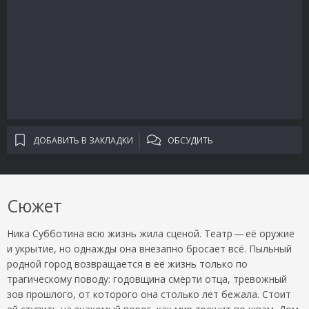
ДОБАВИТЬ В ЗАКЛАДКИ
ОБСУДИТЬ
Сюжет
Ника Субботина всю жизнь жила сценой. Театр — её оружие
и укрытие, но однажды она внезапно бросает всё. Пыльный
родной город возвращается в её жизнь только по
трагическому поводу: годовщина смерти отца, тревожный
зов прошлого, от которого она столько лет бежала. Стоит