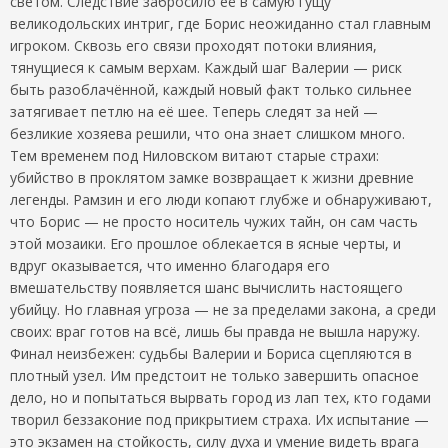
светом. Следствие забросило её в самую гущу
великодольских интриг, где Борис неожиданно стал главным
игроком. Сквозь его связи проходят потоки влияния,
тянущиеся к самым верхам. Каждый шаг Валерии — риск
быть разоблачённой, каждый новый факт только сильнее
затягивает петлю на её шее. Теперь следят за ней —
безликие хозяева решили, что она знает слишком много.
Тем временем под Ниловском витают старые страхи:
убийство в проклятом замке возвращает к жизни древние
легенды. Рамзин и его люди копают глубже и обнаруживают,
что Борис — не просто носитель чужих тайн, он сам часть
этой мозаики. Его прошлое облекается в ясные черты, и
вдруг оказывается, что именно благодаря его
вмешательству появляется шанс вычислить настоящего
убийцу. Но главная угроза — не за пределами закона, а среди
своих: враг готов на всё, лишь бы правда не вышла наружу.
Финал неизбежен: судьбы Валерии и Бориса сцепляются в
плотный узел. Им предстоит не только завершить опасное
дело, но и попытаться вырвать город из лап тех, кто годами
творил беззаконие под прикрытием страха. Их испытание —
это экзамен на стойкость, силу духа и умение видеть врага