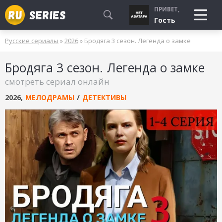
ПРИВЕТ,
Гость
Русские сериалы
»
2026
» Бродяга 3 сезон. Легенда о замке
СМОТРЮ
Бродяга 3 сезон. Легенда о замке
БУДУ СМОТРЕТЬ
смотреть сериал онлайн
УЖЕ СМОТРЕЛ
2026
,
МЕЛОДРАМЫ
/
ДЕТЕКТИВЫ