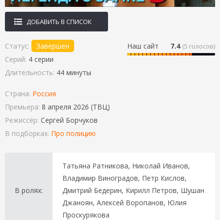
ДОБАВИТЬ В СПИСОК
Статус:
Завершен
Наш сайт
7.4
(
5
голосов)
Серий:
4 серии
Длительность:
44 минуты
Страна:
Россия
Премьера:
8 апреля 2026 (ТВЦ)
Режиссёр:
Сергей Борчуков
В подборках:
Про полицию
Татьяна Ратникова, Николай Иванов,
Владимир Виноградов, Петр Кислов,
В ролях:
Дмитрий Бедерин, Кирилл Петров, Шушан
Джаноян, Алексей Воропанов, Юлия
Проскурякова