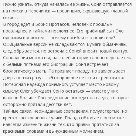
Нужно узнать, откуда началась её жизнь. Соня отправляется
на поиски в Неречинск — провинцию, скрывающую главный
секрет.
В город едет и Борис Протасов, человек с прошлым
посолиднее и тайнами посложнее. Его приёмный сын Олег
одержим вопросом — почему погибли его родители?
Официальные версии не складываются. Бумаги обманчивы,
след обрывается, но встреча с Соней вносит новый контур.
Совпадения множатся, часть её истории словно переплетена
с белыми пятнами его биографии. Соня встречает
биологическую мать. Та признаёт правду, но захлопывает
дверь почти сразу — «Это прошлое не стоит тревожить».
Потеряная надежда понемногу уступает место новому
смыслу: Олег убеждает Соню остаться — вместе у них
шансов больше. Расследование выводит на следы, которые
осторожно прятали десятки лет.
Тайные связи, неожиданные совпадения, полуистертые, но
крепко засекреченные улики. Правда обжигает: она может
навсегда изменить жизни тех, кто привык прятаться за
красивыми словами и вынужденным молчанием.