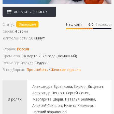
ДОБАВИТЬ В СПИСОК
Статус:
Завершен
Наш сайт
6.0
(
6
голосов)
Серий:
4 серии
Длительность:
50 минут
Страна:
Россия
Премьера:
04 марта 2026 года (Домашний)
Режиссёр:
Кирилл Седухин
В подборках:
Про любовь
/
Женские сериалы
Александра Бурьянова, Кирилл Дыцевич,
Александр Песков, Сергей Селин,
В ролях:
Маргарита Шерш, Наталья Беляева,
Алексей Сахаров, Никита Клименко,
Евгений Фарапонов