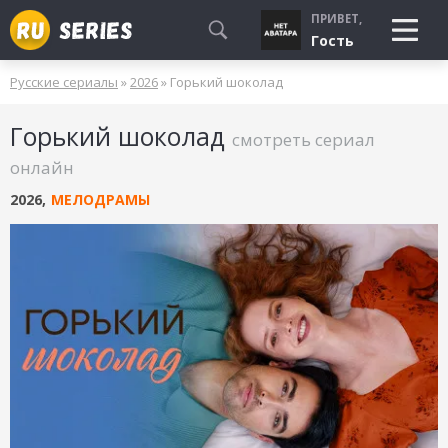
ПРИВЕТ,
Гость
Русские сериалы
»
2026
» Горький шоколад
СМОТРЮ
Горький шоколад
БУДУ СМОТРЕТЬ
смотреть сериал
УЖЕ СМОТРЕЛ
онлайн
2026
,
МЕЛОДРАМЫ