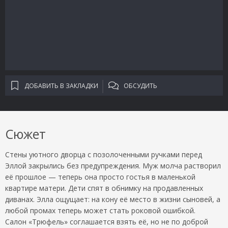
ДОБАВИТЬ В ЗАКЛАДКИ
ОБСУДИТЬ
Сюжет
Стены уютного дворца с позолоченными ручками перед
Эллой закрылись без предупреждения. Муж молча растворил
её прошлое — теперь она просто гостья в маленькой
квартире матери. Дети спят в обнимку на продавленных
диванах. Элла ощущает: на кону её место в жизни сыновей, а
любой промах теперь может стать роковой ошибкой.
Салон «Трюфель» соглашается взять её, но не по доброй