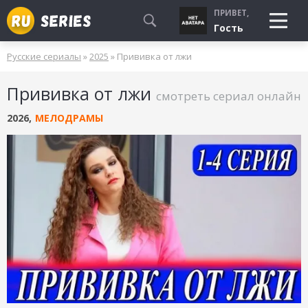
ПРИВЕТ,
Гость
Русские сериалы
»
2025
» Прививка от лжи
СМОТРЮ
Прививка от лжи
БУДУ СМОТРЕТЬ
смотреть сериал онлайн
УЖЕ СМОТРЕЛ
2026
,
МЕЛОДРАМЫ