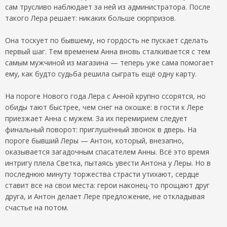
сам трусливо наблюдает за ней из администратора. После
такого Лера решает: никаких больше сюрпризов.
Она тоскует по бывшему, но гордость не пускает сделать
первый шаг. Тем временем Анна вновь сталкивается с тем
самым мужчиной из магазина — теперь уже сама помогает
ему, как будто судьба решила сыграть ещё одну карту.
На пороге Нового года Лера с Анной крупно ссорятся, но
обиды тают быстрее, чем снег на окошке: в гости к Лере
приезжает Анна с мужем. За их перемирием следует
финальный поворот: приглушённый звонок в дверь. На
пороге бывший Леры — Антон, который, внезапно,
оказывается загадочным спасателем Анны. Всё это время
интригу плела Светка, пытаясь увести Антона у Леры. Но в
последнюю минуту торжества страсти утихают, сердце
ставит все на свои места: герои наконец-то прощают друг
друга, и Антон делает Лере предложение, не откладывая
счастье на потом.