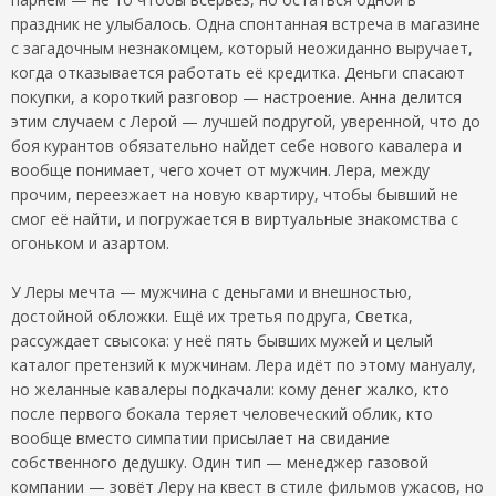
праздник не улыбалось. Одна спонтанная встреча в магазине
с загадочным незнакомцем, который неожиданно выручает,
когда отказывается работать её кредитка. Деньги спасают
покупки, а короткий разговор — настроение. Анна делится
этим случаем с Лерой — лучшей подругой, уверенной, что до
боя курантов обязательно найдет себе нового кавалера и
вообще понимает, чего хочет от мужчин. Лера, между
прочим, переезжает на новую квартиру, чтобы бывший не
смог её найти, и погружается в виртуальные знакомства с
огоньком и азартом.
У Леры мечта — мужчина с деньгами и внешностью,
достойной обложки. Ещё их третья подруга, Светка,
рассуждает свысока: у неё пять бывших мужей и целый
каталог претензий к мужчинам. Лера идёт по этому мануалу,
но желанные кавалеры подкачали: кому денег жалко, кто
после первого бокала теряет человеческий облик, кто
вообще вместо симпатии присылает на свидание
собственного дедушку. Один тип — менеджер газовой
компании — зовёт Леру на квест в стиле фильмов ужасов, но