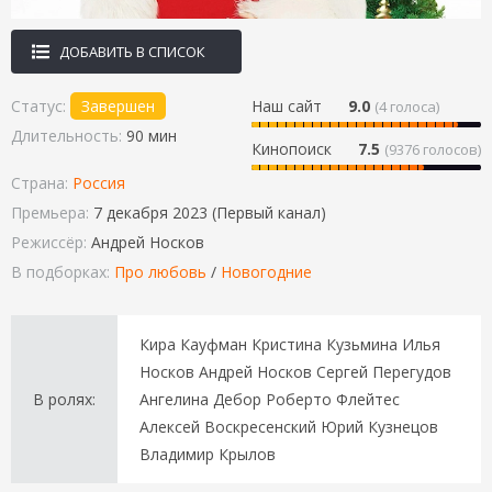
ДОБАВИТЬ В СПИСОК
Статус:
Завершен
Наш сайт
9.0
(
4
голоса)
Длительность:
90 мин
Кинопоиск
7.5
(9376 голосов)
Страна:
Россия
Премьера:
7 декабря 2023 (Первый канал)
Режиссёр:
Андрей Носков
В подборках:
Про любовь
/
Новогодние
Кира Кауфман Кристина Кузьмина Илья
Носков Андрей Носков Сергей Перегудов
В ролях:
Ангелина Дебор Роберто Флейтес
Алексей Воскресенский Юрий Кузнецов
Владимир Крылов