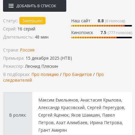
ДОБАВИТЬ В СПИСОК
Статус:
Завершен
Наш сайт
8.8
(
6
голосов)
Серий:
16 серий
Кинопоиск
7.5
(777 голосов)
Длительность:
48 мин
Страна:
Россия
Премьера:
15 декабря 2025 (НТВ)
Режиссёр:
Леонид Пляскин
В подборках:
Про полицию
/
Про бандитов
/
Про
следователей
Максим Емельянов, Анастасия Крылова,
Александр Красовский, Сергей Перегудов,
В ролях:
Сергей Яценюк, Яков Шамшин, Павел
Петров, Азат Алимбаев, Ирина Петрова,
Грант Амирян