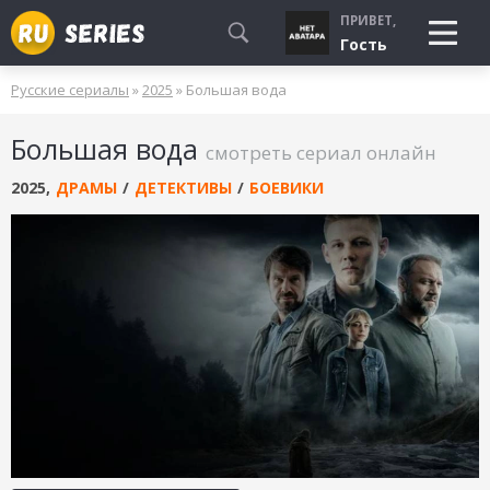
ПРИВЕТ,
Гость
Русские сериалы
»
2025
» Большая вода
СМОТРЮ
Большая вода
БУДУ СМОТРЕТЬ
смотреть сериал онлайн
УЖЕ СМОТРЕЛ
2025
,
ДРАМЫ
/
ДЕТЕКТИВЫ
/
БОЕВИКИ