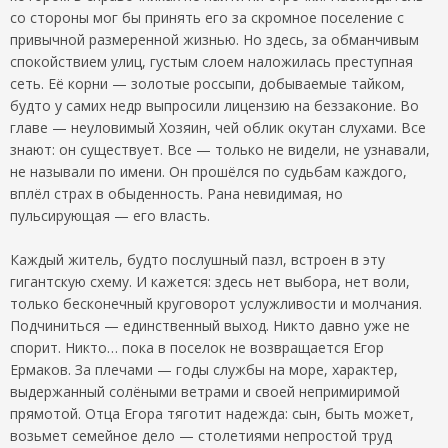
со стороны мог бы принять его за скромное поселение с
привычной размеренной жизнью. Но здесь, за обманчивым
спокойствием улиц, густым слоем наложилась преступная
сеть. Её корни — золотые россыпи, добываемые тайком,
будто у самих недр выпросили лицензию на беззаконие. Во
главе — неуловимый Хозяин, чей облик окутан слухами. Все
знают: он существует. Все — только не видели, не узнавали,
не называли по имени. Он прошёлся по судьбам каждого,
вплёл страх в обыденность. Рана невидимая, но
пульсирующая — его власть.
Каждый житель, будто послушный пазл, встроен в эту
гигантскую схему. И кажется: здесь нет выбора, нет воли,
только бесконечный круговорот услужливости и молчания.
Подчиниться — единственный выход. Никто давно уже не
спорит. Никто… пока в поселок не возвращается Егор
Ермаков. За плечами — годы службы на море, характер,
выдержанный солёными ветрами и своей непримиримой
прямотой. Отца Егора тяготит надежда: сын, быть может,
возьмет семейное дело — столетиями непростой труд