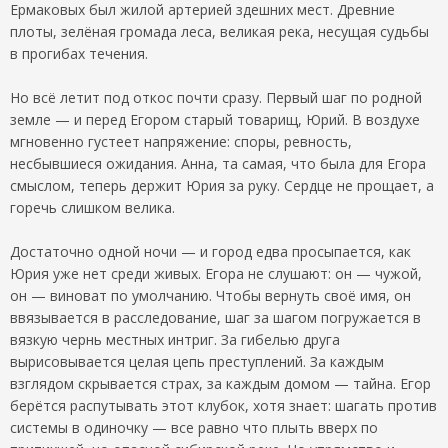
Ермаковых был жилой артерией здешних мест. Древние
плоты, зелёная громада леса, великая река, несущая судьбы
в прогибах течения.
Но всё летит под откос почти сразу. Первый шаг по родной
земле — и перед Егором старый товарищ, Юрий. В воздухе
мгновенно густеет напряжение: споры, ревность,
несбывшиеся ожидания. Анна, та самая, что была для Егора
смыслом, теперь держит Юрия за руку. Сердце не прощает, а
горечь слишком велика.
Достаточно одной ночи — и город едва просыпается, как
Юрия уже нет среди живых. Егора не слушают: он — чужой,
он — виноват по умолчанию. Чтобы вернуть своё имя, он
ввязывается в расследование, шаг за шагом погружается в
вязкую чернь местных интриг. За гибелью друга
вырисовывается целая цепь преступлений. За каждым
взглядом скрывается страх, за каждым домом — тайна. Егор
берётся распутывать этот клубок, хотя знает: шагать против
системы в одиночку — все равно что плыть вверх по