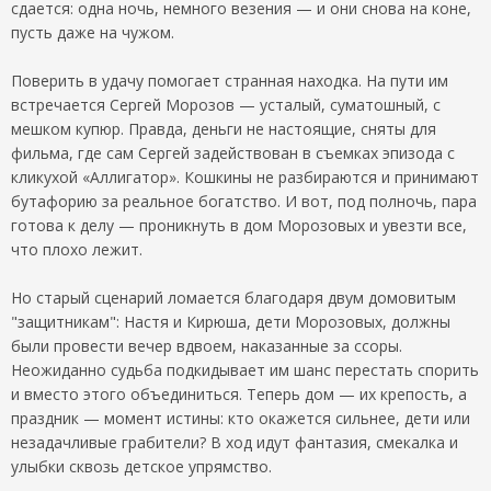
сдается: одна ночь, немного везения — и они снова на коне,
пусть даже на чужом.
Поверить в удачу помогает странная находка. На пути им
встречается Сергей Морозов — усталый, суматошный, с
мешком купюр. Правда, деньги не настоящие, сняты для
фильма, где сам Сергей задействован в съемках эпизода с
кликухой «Аллигатор». Кошкины не разбираются и принимают
бутафорию за реальное богатство. И вот, под полночь, пара
готова к делу — проникнуть в дом Морозовых и увезти все,
что плохо лежит.
Но старый сценарий ломается благодаря двум домовитым
"защитникам": Настя и Кирюша, дети Морозовых, должны
были провести вечер вдвоем, наказанные за ссоры.
Неожиданно судьба подкидывает им шанс перестать спорить
и вместо этого объединиться. Теперь дом — их крепость, а
праздник — момент истины: кто окажется сильнее, дети или
незадачливые грабители? В ход идут фантазия, смекалка и
улыбки сквозь детское упрямство.