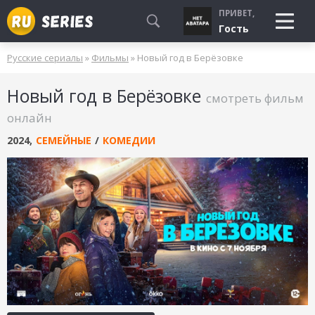
ПРИВЕТ,
Гость
Русские сериалы
»
Фильмы
» Новый год в Берёзовке
СМОТРЮ
Новый год в Берёзовке
БУДУ СМОТРЕТЬ
смотреть фильм
УЖЕ СМОТРЕЛ
онлайн
2024
,
СЕМЕЙНЫЕ
/
КОМЕДИИ