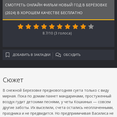
СМОТРЕТЬ ОНЛАЙН ФИЛЬМ НОВЫЙ ГОД В БЕРЁЗОВКЕ
(2024) В ХОРОШЕМ КАЧЕСТВЕ БЕСПЛАТНО
8.7/10 (
3
голоса)
ДОБАВИТЬ В ЗАКЛАДКИ
ОБСУДИТЬ
Сюжет
В снежной Березовке предновогодняя суета только с виду
мирная. Пока по домам пахнет мандаринами, простуженный
воздух гудит детскими песнями, у четы Кошкиных — совсем
другие заботы. Их выселили, счета остались неоплаченными,
праздника и не предвидится. Но предприимчивая Василиса не