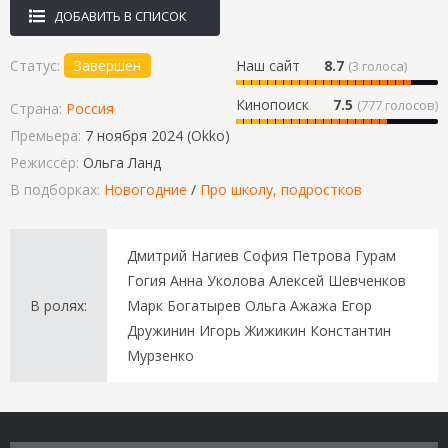
ДОБАВИТЬ В СПИСОК
Статус:
Завершен
Наш сайт
8.7
(
3
голоса)
Кинопоиск
7.5
(777 голосов)
Страна:
Россия
Премьера:
7 ноября 2024 (Okko)
Режиссёр:
Ольга Ланд
В подборках:
Новогодние
/
Про школу, подростков
Дмитрий Нагиев София Петрова Гурам
Гогия Анна Уколова Алексей Шевченков
В ролях:
Марк Богатырев Ольга Ажажа Егор
Дружинин Игорь Жижикин Константин
Мурзенко